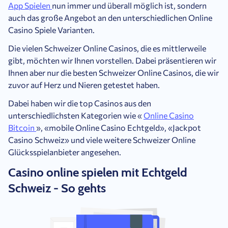
App Spielen
nun immer und überall möglich ist, sondern
auch das große Angebot an den unterschiedlichen Online
Casino Spiele Varianten.
Die vielen Schweizer Online Casinos, die es mittlerweile
gibt, möchten wir Ihnen vorstellen. Dabei präsentieren wir
Ihnen aber nur die besten Schweizer Online Casinos, die wir
zuvor auf Herz und Nieren getestet haben.
Dabei haben wir die top Casinos aus den
unterschiedlichsten Kategorien wie «
Online Casino
Bitcoin
», «mobile Online Casino Echtgeld», «Jackpot
Casino Schweiz» und viele weitere Schweizer Online
Glücksspielanbieter angesehen.
Casino online spielen mit Echtgeld
Schweiz - So gehts