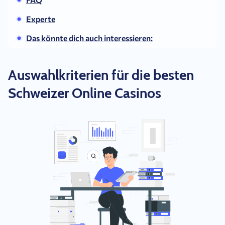
Experte
Das könnte dich auch interessieren:
Auswahlkriterien für die besten
Schweizer Online Casinos