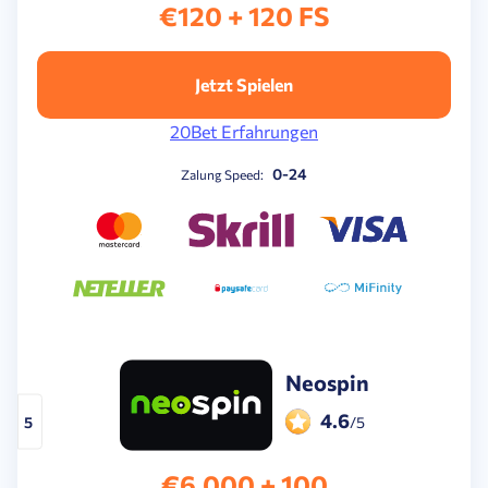
€120 + 120 FS
Jetzt Spielen
20Bet Erfahrungen
0-24
Zalung Speed:
Neospin
4.6
5
/5
€6.000 + 100