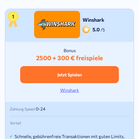
Winshark
5.0
/5
Bonus
2500 + 300 € freispiele
Jetzt Spielen
Winshark
0-24
Zahlung Speed
Vorteil
Schnelle, gebührenfreie Transaktionen mit guten Limits.