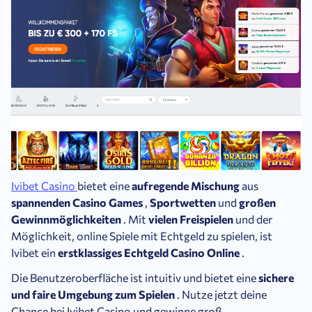
Ivibet Casino
bietet eine
aufregende Mischung
aus
spannenden Casino Games
,
Sportwetten
und
großen
Gewinnmöglichkeiten
. Mit
vielen Freispielen
und der
Möglichkeit, online Spiele mit Echtgeld zu spielen, ist
Ivibet ein
erstklassiges Echtgeld Casino Online
.
Die Benutzeroberfläche ist intuitiv und bietet eine
sichere
und faire Umgebung zum Spielen
. Nutze jetzt deine
Chance bei Ivibet Casino und gewinne groß.