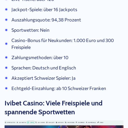
Jackpot-Spiele: über 16 Jackpots
Auszahlungsquote: 94,38 Prozent
Sportwetten: Nein
Casino-Bonus für Neukunden: 1.000 Euro und 300
Freispiele
Zahlungsmethoden: über 10
Sprachen: Deutsch und Englisch
Akzeptiert Schweizer Spieler: Ja
Echtgeld-Einzahlung: ab 10 Schweizer Franken
Ivibet Casino: Viele Freispiele und
spannende Sportwetten