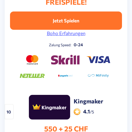
FREISPIELE!
Jetzt Spielen
Boho Erfahrungen
0-24
Zalung Speed:
Kingmaker
4.1
10
/5
550 + 25 CHF