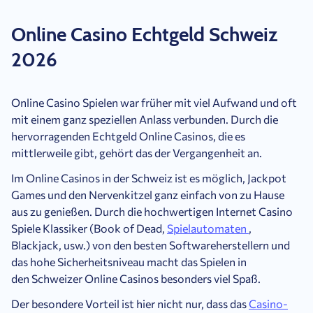
Online Casino Echtgeld Schweiz
2026
Online Casino Spielen war früher mit viel Aufwand und oft
mit einem ganz speziellen Anlass verbunden. Durch die
hervorragenden Echtgeld Online Casinos, die es
mittlerweile gibt, gehört das der Vergangenheit an.
Im Online Casinos in der Schweiz ist es möglich, Jackpot
Games und den Nervenkitzel ganz einfach von zu Hause
aus zu genießen. Durch die hochwertigen Internet Casino
Spiele Klassiker (Book of Dead,
Spielautomaten
,
Blackjack, usw.) von den besten Softwareherstellern und
das hohe Sicherheitsniveau macht das Spielen in
den Schweizer Online Casinos besonders viel Spaß.
Der besondere Vorteil ist hier nicht nur, dass das
Casino-