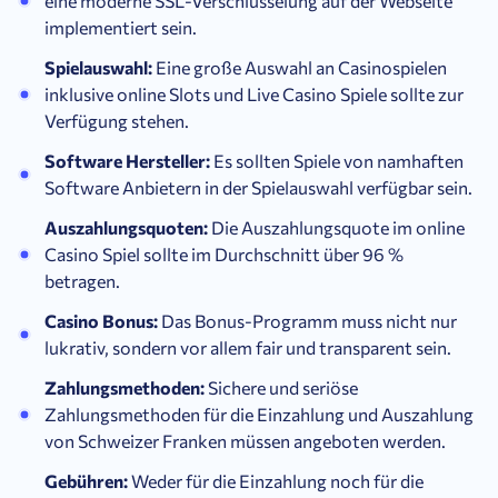
eine moderne SSL-Verschlüsselung auf der Webseite
implementiert sein.
Spielauswahl:
Eine große Auswahl an Casinospielen
inklusive online Slots und Live Casino Spiele sollte zur
Verfügung stehen.
Software Hersteller:
Es sollten Spiele von namhaften
Software Anbietern in der Spielauswahl verfügbar sein.
Auszahlungsquoten:
Die Auszahlungsquote im online
Casino Spiel sollte im Durchschnitt über 96 %
betragen.
Casino Bonus:
Das Bonus-Programm muss nicht nur
lukrativ, sondern vor allem fair und transparent sein.
Zahlungsmethoden:
Sichere und seriöse
Zahlungsmethoden für die Einzahlung und Auszahlung
von Schweizer Franken müssen angeboten werden.
Gebühren:
Weder für die Einzahlung noch für die