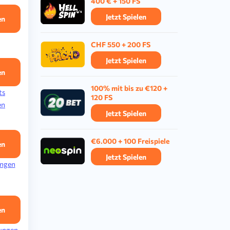
400 € + 150 FS
Jetzt Spielen
en
CHF 550 + 200 FS
Jetzt Spielen
en
100% mit bis zu €120 +
ts
120 FS
en
Jetzt Spielen
€6.000 + 100 Freispiele
en
Jetzt Spielen
ungen
en
rungen