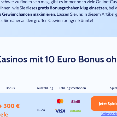
schwer zu finden sein mag, gibt es immer noch viele Online-Cas
Ihnen, wie Sie dieses
gratis Bonusguthaben klug einsetzen
, bei
re
Gewinnchancen maximieren
. Lassen Sie uns in diesem Artike
ck Sie näher an den großen Gewinn bringen könnte!
Casinos mit 10 Euro Bonus o
Bonus
Auszahlung
Zahlungsmethoden
Spie
Jetzt Spiel
+ 300 €
0-24
iele
Winshar