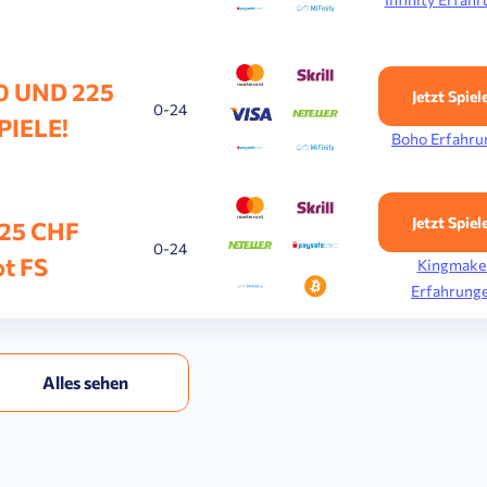
0 UND 225
Jetzt Spiel
0-24
PIELE!
Boho Erfahru
Jetzt Spiel
 25 CHF
0-24
ot FS
Kingmake
Erfahrung
Alles sehen