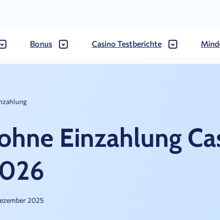
Bonus
Casino Testberichte
Mind
inzahlung
ohne Einzahlung Cas
2026
Dezember 2025