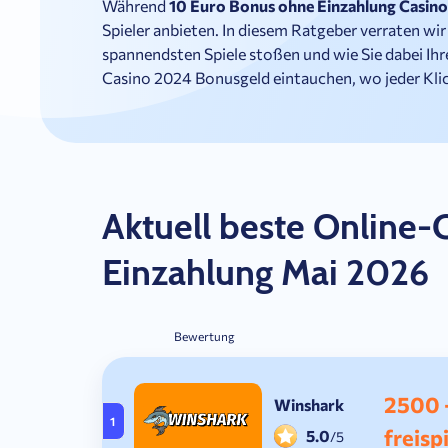
Während
10 Euro Bonus ohne Einzahlung Casino
Spieler anbieten. In diesem Ratgeber verraten wir 
spannendsten Spiele stoßen und wie Sie dabei Ih
Casino 2024 Bonusgeld eintauchen, wo jeder Kli
Aktuell beste Online-
Einzahlung Mai 2026
Bewertung
2500 
Winshark
1
freisp
5.0
/5