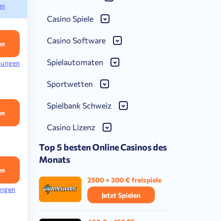
en
Casino Spiele
Casino Software
en
Spielautomaten
rungen
Sportwetten
Spielbank Schweiz
en
Casino Lizenz
Top 5 besten Online Casinos des
Monats
en
2500 + 300 € freispiele
ungen
Jetzt Spielen