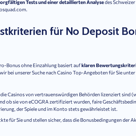
orgfältigen Tests und einer detaillierten Analyse
des Schweizer
nosquad.com.
stkriterien für No Deposit B
uro-Bonus ohne Einzahlung basiert auf
klaren Bewertungskriter
 wir bei unserer Suche nach Casino Top-Angeboten für Sie unter 
 die Casinos von vertrauenswürdigen Behörden lizenziert sind (
 ob sie von eCOGRA zertifiziert wurden, faire Geschäftsbed
ierung, der Spiele und im Konto stets gewährleistet ist.
ckte für Sie und stellen sicher, dass die Bonusbedingungen der A