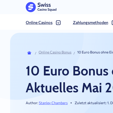
Online Casinos
Zahlungsmethoden
Online Casino Bonus
10 Euro Bonus ohne E
10 Euro Bonus 
Aktuelles Mai 
Author:
Stanley Chambers
Zuletzt aktualisiert:
1. 