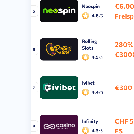
€6.00
Neospin
5
Freisp
4.6
/5
Rolling
280%
Slots
6
€3000
4.5
/5
Ivibet
€300 
7
4.4
/5
CHF 5
Infinity
8
FS
4.3
/5