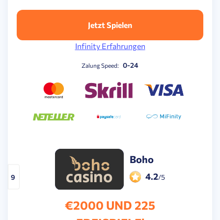
Jetzt Spielen
Infinity Erfahrungen
0-24
Zalung Speed:
Boho
4.2
9
/5
€2000 UND 225