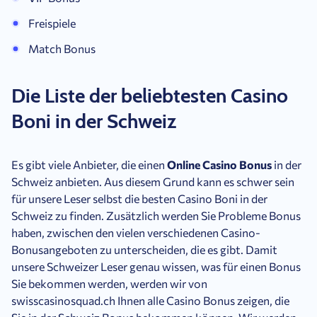
Freispiele
Match Bonus
Die Liste der beliebtesten Casino
Boni in der Schweiz
Es gibt viele Anbieter, die einen
Online Casino Bonus
in der
Schweiz anbieten. Aus diesem Grund kann es schwer sein
für unsere Leser selbst die besten Casino Boni in der
Schweiz zu finden. Zusätzlich werden Sie Probleme Bonus
haben, zwischen den vielen verschiedenen Casino-
Bonusangeboten zu unterscheiden, die es gibt. Damit
unsere Schweizer Leser genau wissen, was für einen Bonus
Sie bekommen werden, werden wir von
swisscasinosquad.ch Ihnen alle Casino Bonus zeigen, die