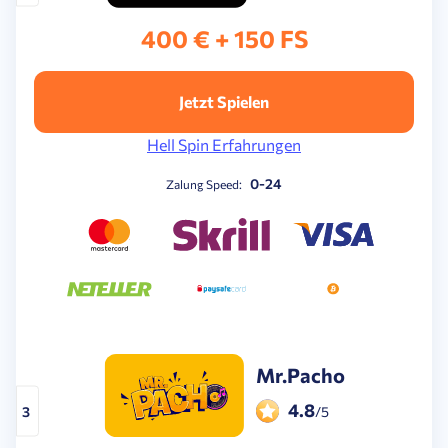
400 € + 150 FS
Jetzt Spielen
Hell Spin Erfahrungen
0-24
Zalung Speed:
Mr.Pacho
4.8
3
/5