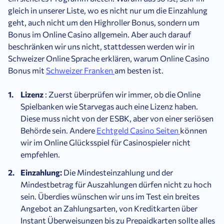
gleich in unserer Liste, wo es nicht nur um die Einzahlung
geht, auch nicht um den Highroller Bonus, sondern um
Bonus im Online Casino allgemein. Aber auch darauf
beschränken wir uns nicht, stattdessen werden wir in
Schweizer Online Sprache erklären, warum Online Casino
Bonus mit
Schweizer Franken
am besten ist.
Lizenz
: Zuerst überprüfen wir immer, ob die Online
Spielbanken wie Starvegas auch eine Lizenz haben.
Diese muss nicht von der ESBK, aber von einer seriösen
Behörde sein. Andere
Echtgeld Casino Seiten
können
wir im Online Glücksspiel für Casinospieler nicht
empfehlen.
Einzahlung:
Die Mindesteinzahlung und der
Mindestbetrag für Auszahlungen dürfen nicht zu hoch
sein. Überdies wünschen wir uns im Test ein breites
Angebot an Zahlungsarten, von Kreditkarten über
Instant Überweisungen bis zu Prepaidkarten sollte alles