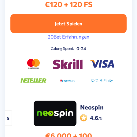
€120 + 120 FS
Jetzt Spielen
20Bet Erfahrungen
0-24
Zalung Speed:
Neospin
4.6
5
/5
€6.000 + 100