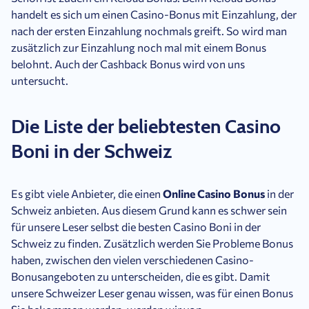
handelt es sich um einen Casino-Bonus mit Einzahlung, der
nach der ersten Einzahlung nochmals greift. So wird man
zusätzlich zur Einzahlung noch mal mit einem Bonus
belohnt. Auch der Cashback Bonus wird von uns
untersucht.
Die Liste der beliebtesten Casino
Boni in der Schweiz
Es gibt viele Anbieter, die einen
Online Casino Bonus
in der
Schweiz anbieten. Aus diesem Grund kann es schwer sein
für unsere Leser selbst die besten Casino Boni in der
Schweiz zu finden. Zusätzlich werden Sie Probleme Bonus
haben, zwischen den vielen verschiedenen Casino-
Bonusangeboten zu unterscheiden, die es gibt. Damit
unsere Schweizer Leser genau wissen, was für einen Bonus