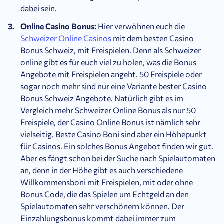
dabei sein.
Online Casino Bonus:
Hier verwöhnen euch die
Schweizer Online Casinos
mit dem besten Casino
Bonus Schweiz, mit Freispielen. Denn als Schweizer
online gibt es für euch viel zu holen, was die Bonus
Angebote mit Freispielen angeht. 50 Freispiele oder
sogar noch mehr sind nur eine Variante bester Casino
Bonus Schweiz Angebote. Natürlich gibt es im
Vergleich mehr Schweizer Online Bonus als nur 50
Freispiele, der Casino Online Bonus ist nämlich sehr
vielseitig. Beste Casino Boni sind aber ein Höhepunkt
für Casinos. Ein solches Bonus Angebot finden wir gut.
Aber es fängt schon bei der Suche nach Spielautomaten
an, denn in der Höhe gibt es auch verschiedene
Willkommensboni mit Freispielen, mit oder ohne
Bonus Code, die das Spielen um Echtgeld an den
Spielautomaten sehr verschönern können. Der
Einzahlungsbonus kommt dabei immer zum