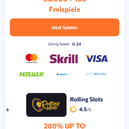
Freispiele
Jetzt Spielen
0-24
Zalung Speed:
Rolling Slots
4.5
6
/5
280% UP TO