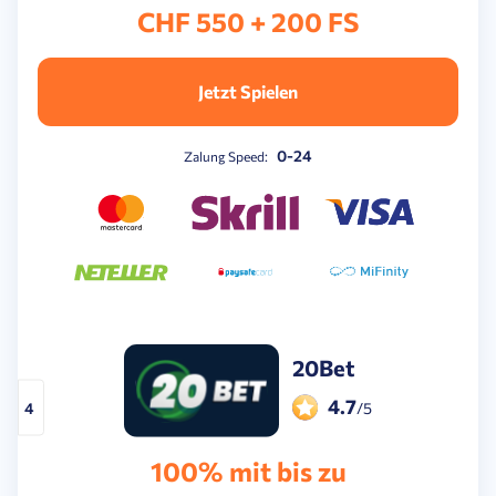
CHF 550 + 200 FS
Jetzt Spielen
0-24
Zalung Speed:
20Bet
4.7
4
/5
100% mit bis zu