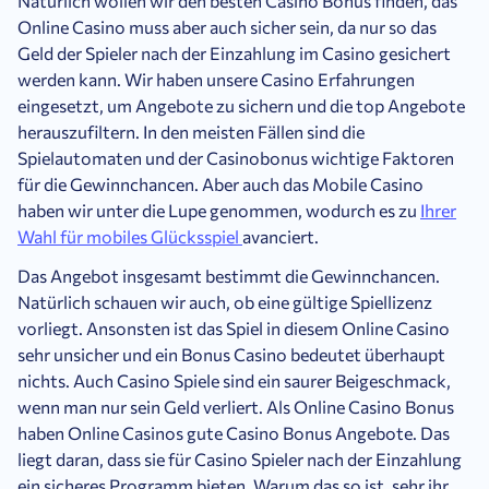
Natürlich wollen wir den besten Casino Bonus finden, das
Online Casino muss aber auch sicher sein, da nur so das
Geld der Spieler nach der Einzahlung im Casino gesichert
werden kann. Wir haben unsere Casino Erfahrungen
eingesetzt, um Angebote zu sichern und die top Angebote
herauszufiltern. In den meisten Fällen sind die
Spielautomaten und der Casinobonus wichtige Faktoren
für die Gewinnchancen. Aber auch das Mobile Casino
haben wir unter die Lupe genommen, wodurch es zu
Ihrer
Wahl für mobiles Glücksspiel
avanciert.
Das Angebot insgesamt bestimmt die Gewinnchancen.
Natürlich schauen wir auch, ob eine gültige Spiellizenz
vorliegt. Ansonsten ist das Spiel in diesem Online Casino
sehr unsicher und ein Bonus Casino bedeutet überhaupt
nichts. Auch Casino Spiele sind ein saurer Beigeschmack,
wenn man nur sein Geld verliert. Als Online Casino Bonus
haben Online Casinos gute Casino Bonus Angebote. Das
liegt daran, dass sie für Casino Spieler nach der Einzahlung
ein sicheres Programm bieten. Warum das so ist, sehr ihr