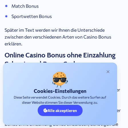
Match Bonus
Sportwetten Bonus
Später im Text werden wir Ihnen die Unterschiede
zwischen den verschiedenen Arten von Casino Bonus
erklären.
Online Casino Bonus ohne Einzahlung
Schweiz und Bonus Code
Einige Casinoseiten in der Schweiz bieten Ihren Spielern
sogar Bonus an, ohne dass der Spieler Geld in das Casino
einzahlen muss. Diese Boni sind meisten deutlich geringer
Cookies-Einstellungen
als Bonus mit Einzahlung und sind auch oft an strengere
Diese Seite verwendet Cookies. Durch das weitere Surfen auf
dieser Website stimmen Sie dieser Verwendung zu.
Umsatzbedingungen
gebunden. Angesichts dessen sind
Casino Boni ohne Einzahlung
eine gute Idee für Schweizer
Alle akzeptieren
Spieler, die ein Casino ausprobieren möchten. Um einen
Bonus ohne Einzahlung Bonus einzulösen, benötigen Sie