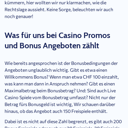
kümmern, hier wollten wir nur klarmachen, wie die
Rechtslage aussieht. Keine Sorge, beleuchten wir auch
noch genauer!
Was für uns bei Casino Promos
und Bonus Angeboten zählt
Wie bereits angesprochen ist der Bonusbedingungen der
Angeboten unglaublich wichtig. Gibt es etwa einen
Willkommens Bonus? Wenn man etwa CHF 100 einzahlt,
was kann man dann in Anspruch nehmen? Gibt es einen
Maximalbetrag beim Bonusbetrag? Und: Sind auch Live
Casino Spiele vom Bonusbetrag umfasst? Nicht nur der
Betrag fürs Bonusgeld ist wichtig, Wir schauen darüber
hinaus, ob das Angebot auch 150 Freispiele enthält.
Dabei ist es nicht auf diese Zahl begrenzt, es gibt auch 200