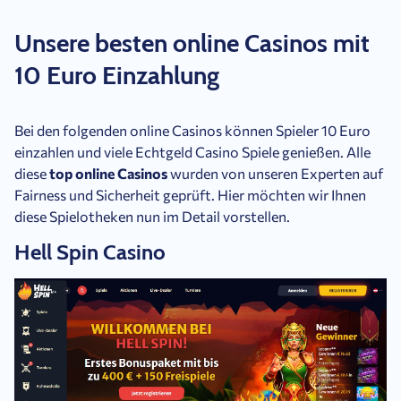
Unsere besten online Casinos mit
10 Euro Einzahlung
Bei den folgenden online Casinos können Spieler 10 Euro
einzahlen und viele Echtgeld Casino Spiele genießen. Alle
diese
top online Casinos
wurden von unseren Experten auf
Fairness und Sicherheit geprüft. Hier möchten wir Ihnen
diese Spielotheken nun im Detail vorstellen.
Hell Spin Casino