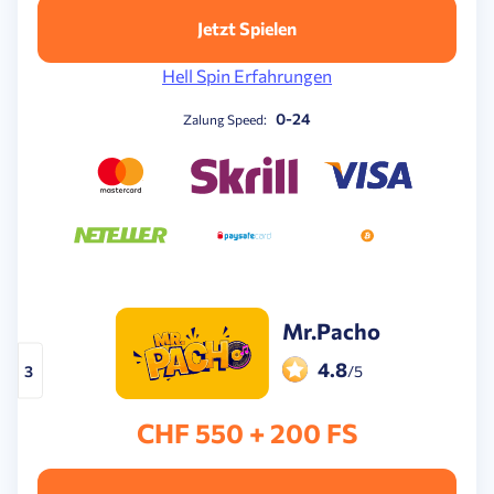
Jetzt Spielen
Hell Spin Erfahrungen
0-24
Zalung Speed:
Mr.Pacho
4.8
3
/5
CHF 550 + 200 FS