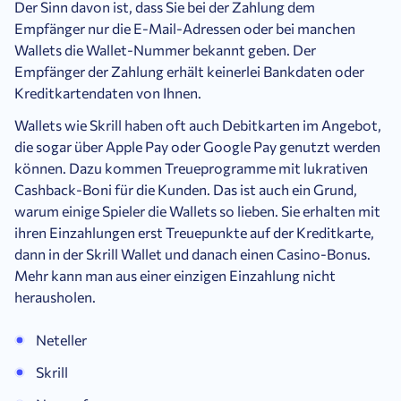
Der Sinn davon ist, dass Sie bei der Zahlung dem
Empfänger nur die E-Mail-Adressen oder bei manchen
Wallets die Wallet-Nummer bekannt geben. Der
Empfänger der Zahlung erhält keinerlei Bankdaten oder
Kreditkartendaten von Ihnen.
Wallets wie Skrill haben oft auch Debitkarten im Angebot,
die sogar über Apple Pay oder Google Pay genutzt werden
können. Dazu kommen Treueprogramme mit lukrativen
Cashback-Boni für die Kunden. Das ist auch ein Grund,
warum einige Spieler die Wallets so lieben. Sie erhalten mit
ihren Einzahlungen erst Treuepunkte auf der Kreditkarte,
dann in der Skrill Wallet und danach einen Casino-Bonus.
Mehr kann man aus einer einzigen Einzahlung nicht
herausholen.
Neteller
Skrill