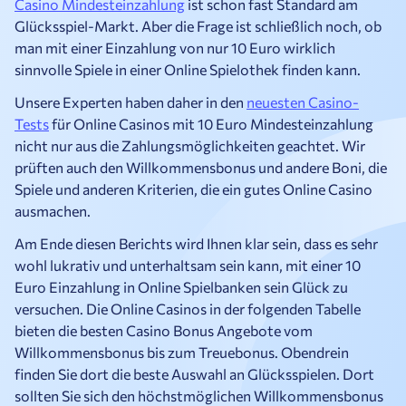
Casino Mindesteinzahlung
ist schon fast Standard am
Glücksspiel-Markt. Aber die Frage ist schließlich noch, ob
man mit einer Einzahlung von nur 10 Euro wirklich
sinnvolle Spiele in einer Online Spielothek finden kann.
Unsere Experten haben daher in den
neuesten Casino-
Tests
für Online Casinos mit 10 Euro Mindesteinzahlung
nicht nur aus die Zahlungsmöglichkeiten geachtet. Wir
prüften auch den Willkommensbonus und andere Boni, die
Spiele und anderen Kriterien, die ein gutes Online Casino
ausmachen.
Am Ende diesen Berichts wird Ihnen klar sein, dass es sehr
wohl lukrativ und unterhaltsam sein kann, mit einer 10
Euro Einzahlung in Online Spielbanken sein Glück zu
versuchen. Die Online Casinos in der folgenden Tabelle
bieten die besten Casino Bonus Angebote vom
Willkommensbonus bis zum Treuebonus. Obendrein
finden Sie dort die beste Auswahl an Glücksspielen. Dort
sollten Sie sich den höchstmöglichen Willkommensbonus