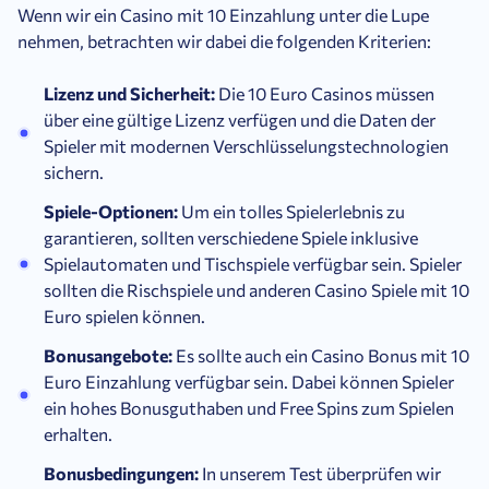
Wenn wir ein Casino mit 10 Einzahlung unter die Lupe
nehmen, betrachten wir dabei die folgenden Kriterien:
Lizenz und Sicherheit:
Die 10 Euro Casinos müssen
über eine gültige Lizenz verfügen und die Daten der
Spieler mit modernen Verschlüsselungstechnologien
sichern.
Spiele-Optionen:
Um ein tolles Spielerlebnis zu
garantieren, sollten verschiedene Spiele inklusive
Spielautomaten und Tischspiele verfügbar sein. Spieler
sollten die Rischspiele und anderen Casino Spiele mit 10
Euro spielen können.
Bonusangebote:
Es sollte auch ein Casino Bonus mit 10
Euro Einzahlung verfügbar sein. Dabei können Spieler
ein hohes Bonusguthaben und Free Spins zum Spielen
erhalten.
Bonusbedingungen:
In unserem Test überprüfen wir