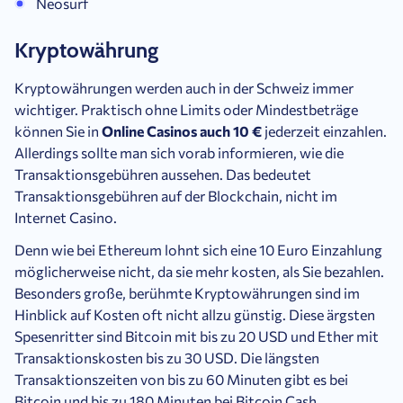
Neosurf
Kryptowährung
Kryptowährungen werden auch in der Schweiz immer
wichtiger. Praktisch ohne Limits oder Mindestbeträge
können Sie in
Online Casinos auch 10 €
jederzeit einzahlen.
Allerdings sollte man sich vorab informieren, wie die
Transaktionsgebühren aussehen. Das bedeutet
Transaktionsgebühren auf der Blockchain, nicht im
Internet Casino.
Denn wie bei Ethereum lohnt sich eine 10 Euro Einzahlung
möglicherweise nicht, da sie mehr kosten, als Sie bezahlen.
Besonders große, berühmte Kryptowährungen sind im
Hinblick auf Kosten oft nicht allzu günstig. Diese ärgsten
Spesenritter sind Bitcoin mit bis zu 20 USD und Ether mit
Transaktionskosten bis zu 30 USD. Die längsten
Transaktionszeiten von bis zu 60 Minuten gibt es bei
Bitcoin und bis zu 180 Minuten bei Bitcoin Cash.