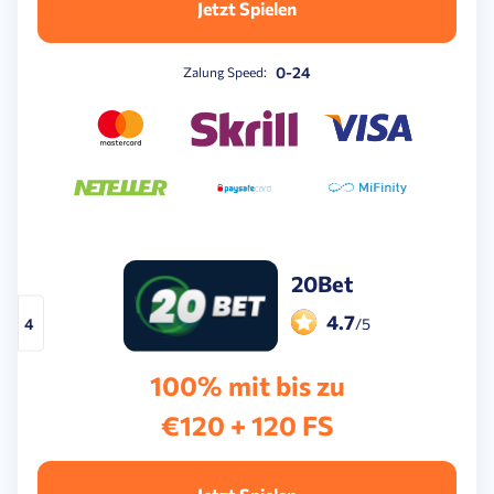
Jetzt Spielen
0-24
Zalung Speed:
20Bet
4.7
4
/5
100% mit bis zu
€120 + 120 FS