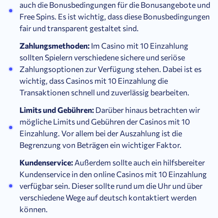
auch die Bonusbedingungen für die Bonusangebote und
Free Spins. Es ist wichtig, dass diese Bonusbedingungen
fair und transparent gestaltet sind.
Zahlungsmethoden:
Im Casino mit 10 Einzahlung
sollten Spielern verschiedene sichere und seriöse
Zahlungsoptionen zur Verfügung stehen. Dabei ist es
wichtig, dass Casinos mit 10 Einzahlung die
Transaktionen schnell und zuverlässig bearbeiten.
Limits und Gebühren:
Darüber hinaus betrachten wir
mögliche Limits und Gebühren der Casinos mit 10
Einzahlung. Vor allem bei der Auszahlung ist die
Begrenzung von Beträgen ein wichtiger Faktor.
Kundenservice:
Außerdem sollte auch ein hilfsbereiter
Kundenservice in den online Casinos mit 10 Einzahlung
verfügbar sein. Dieser sollte rund um die Uhr und über
verschiedene Wege auf deutsch kontaktiert werden
können.