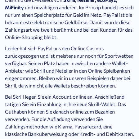
MiFinity
und unzähligen anderen. Im Prinzip handelt es sich
nur um einen Speicherplatz für Geld im Netz. PayPal ist die
bekannteste elektronische Geldbörse. Damit wurde diese
Zahlungsart weltweit berühmt und bei den Kunden für das
Online-Shopping bleibt.
Leider hat sich PayPal aus den Online Casinos
zurückgezogen und ist meistens nur noch für Sportwetten
verfügbar. Seinen Platz haben inzwischen andere Wallet-
Anbieter wie Skrill und Neteller in den Online Spielbanken
eingenommen. Bleiben wir in unseren Beispielen daher bei
Skrill, da wir nicht alle Wallets beschreiben können.
Bei Skrill legen Sie ein Account online an. Anschließend
tätigen Sie ein Einzahlung in Ihre neue Skrill-Wallet. Das
Guthaben können Sie danach online zum Bezahlen
verwenden. Für die Aufladung verwenden Sie
Zahlungsmethoden wie Klarna, Paysafecard, eine
klassische Banküberweisung oder Kredit- und Debitkarten.