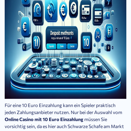
Für eine 10 Euro Einzahlung kann ein Spieler praktisch
jeden Zahlungsanbieter nutzen. Nur bei der Auswahl vom
Online Casino mit 10 Euro Einzahlung
müssen Sie
vorsichtig sein, da es hier auch Schwarze Schafe am Markt