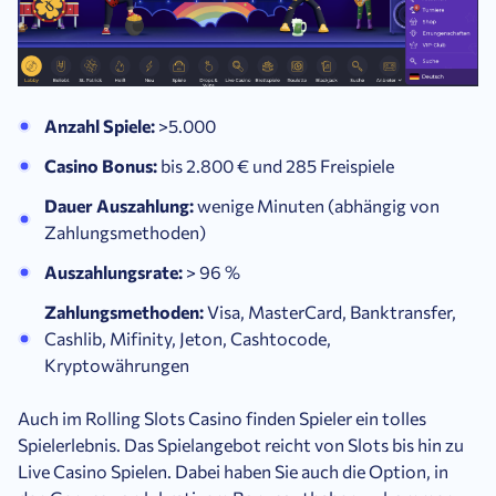
Anzahl Spiele:
>5.000
Casino Bonus:
bis 2.800 € und 285 Freispiele
Dauer Auszahlung:
wenige Minuten (abhängig von
Zahlungsmethoden)
Auszahlungsrate:
> 96 %
Zahlungsmethoden:
Visa, MasterCard, Banktransfer,
Cashlib, Mifinity, Jeton, Cashtocode,
Kryptowährungen
Auch im Rolling Slots Casino finden Spieler ein tolles
Spielerlebnis. Das Spielangebot reicht von Slots bis hin zu
Live Casino Spielen. Dabei haben Sie auch die Option, in