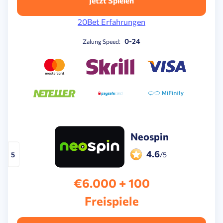
Jetzt Spielen
20Bet Erfahrungen
0-24
Zalung Speed:
Neospin
4.6
5
/5
€6.000 + 100
Freispiele