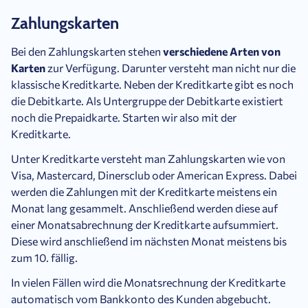
Zahlungskarten
Bei den Zahlungskarten stehen
verschiedene Arten von
Karten
zur Verfügung. Darunter versteht man nicht nur die
klassische Kreditkarte. Neben der Kreditkarte gibt es noch
die Debitkarte. Als Untergruppe der Debitkarte existiert
noch die Prepaidkarte. Starten wir also mit der
Kreditkarte.
Unter Kreditkarte versteht man Zahlungskarten wie von
Visa, Mastercard, Dinersclub oder American Express. Dabei
werden die Zahlungen mit der Kreditkarte meistens ein
Monat lang gesammelt. Anschließend werden diese auf
einer Monatsabrechnung der Kreditkarte aufsummiert.
Diese wird anschließend im nächsten Monat meistens bis
zum 10. fällig.
In vielen Fällen wird die Monatsrechnung der Kreditkarte
automatisch vom Bankkonto des Kunden abgebucht.