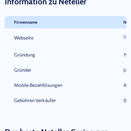
Information zu Neteller
Firmenname
Nete
net
Webseite
Gründung
19
Gründer
Joe
Mobile Bezahllösungen
Ap
Gebühren Verkäufer
0%