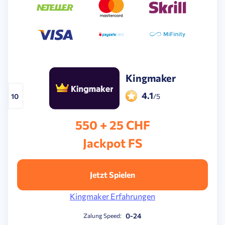
Kingmaker
4.1
10
/5
550 + 25 CHF
Jackpot FS
Jetzt Spielen
Kingmaker Erfahrungen
0-24
Zalung Speed: