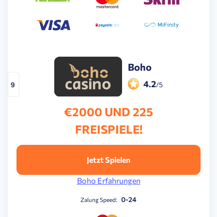
Boho
4.2
9
/5
€2000 UND 225
FREISPIELE!
Jetzt Spielen
Boho Erfahrungen
0-24
Zalung Speed: