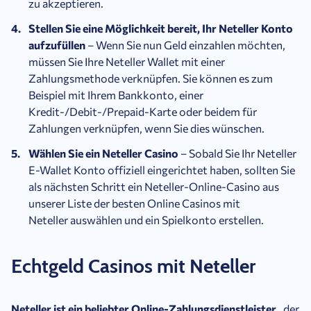
zu akzeptieren.
Stellen Sie eine Möglichkeit bereit, Ihr Neteller Konto
aufzufüllen
– Wenn Sie nun Geld einzahlen möchten,
müssen Sie Ihre Neteller Wallet mit einer
Zahlungsmethode verknüpfen. Sie können es zum
Beispiel mit Ihrem Bankkonto, einer
Kredit-/Debit-/Prepaid-Karte oder beidem für
Zahlungen verknüpfen, wenn Sie dies wünschen.
Wählen Sie ein Neteller Casino
– Sobald Sie Ihr Neteller
E-Wallet Konto offiziell eingerichtet haben, sollten Sie
als nächsten Schritt ein Neteller-Online-Casino aus
unserer Liste der besten Online Casinos mit
Neteller auswählen und ein Spielkonto erstellen.
Echtgeld Casinos mit Neteller
Neteller ist ein beliebter Online-Zahlungsdienstleister
, der