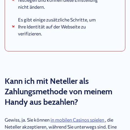
nicht ändern.
Es gibt einige zusätzliche Schritte, um
Ihre Identität auf der Webseite zu
verifizieren.
Kann ich mit Neteller als
Zahlungsmethode von meinem
Handy aus bezahlen?
Gewiss, ja. Sie können
in mobilen Casinos spielen
, die
Neteller akzeptieren, während Sie unterwegs sind. Eine