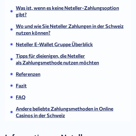
Was ist, wenn es keine Neteller-Zahlungsoption
gibt?
Wo und wie Sie Neteller Zahlungen in der Schweiz
nutzen können?
Neteller E-Wallet Gruppe Überblick
Tipps für diejenigen, die Neteller
als Zahlungsmethode nutzen möchten
Referenzen
Fazit
FAQ
Andere beliebte Zahlungsmethoden in Online
Casinos in der Schweiz