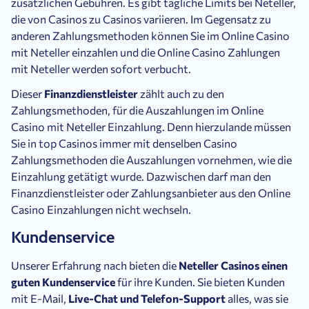
zusätzlichen Gebühren. Es gibt tägliche Limits bei Neteller,
die von Casinos zu Casinos variieren. Im Gegensatz zu
anderen Zahlungsmethoden können Sie im Online Casino
mit Neteller einzahlen und die Online Casino Zahlungen
mit Neteller werden sofort verbucht.
Dieser
Finanzdienstleister
zählt auch zu den
Zahlungsmethoden, für die Auszahlungen im Online
Casino mit Neteller Einzahlung. Denn hierzulande müssen
Sie in top Casinos immer mit denselben Casino
Zahlungsmethoden die Auszahlungen vornehmen, wie die
Einzahlung getätigt wurde. Dazwischen darf man den
Finanzdienstleister oder Zahlungsanbieter aus den Online
Casino Einzahlungen nicht wechseln.
Kundenservice
Unserer Erfahrung nach bieten die
Neteller Casinos einen
guten
Kundenservice
für ihre Kunden. Sie bieten Kunden
mit E-Mail,
Live-Chat und Telefon-Support
alles, was sie