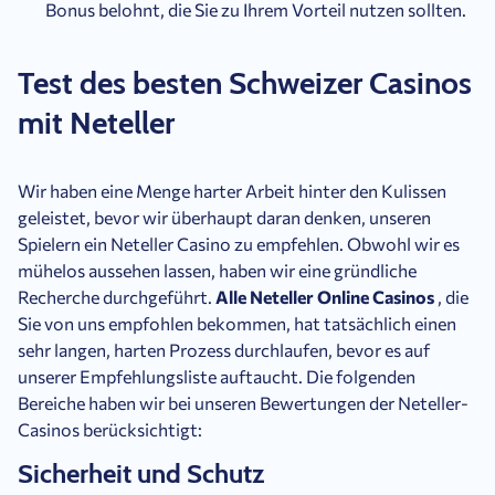
Bonus belohnt, die Sie zu Ihrem Vorteil nutzen sollten.
Test des besten Schweizer Casinos
mit Neteller
Wir haben eine Menge harter Arbeit hinter den Kulissen
geleistet, bevor wir überhaupt daran denken, unseren
Spielern ein Neteller Casino zu empfehlen. Obwohl wir es
mühelos aussehen lassen, haben wir eine gründliche
Recherche durchgeführt.
Alle Neteller Online Casinos
, die
Sie von uns empfohlen bekommen, hat tatsächlich einen
sehr langen, harten Prozess durchlaufen, bevor es auf
unserer Empfehlungsliste auftaucht. Die folgenden
Bereiche haben wir bei unseren Bewertungen der Neteller-
Casinos berücksichtigt:
Sicherheit und Schutz