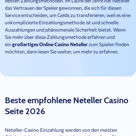
besten Zahlungsmethoden. Im Laufe der Jahre hat Neteller
das Vertrauen der Spieler gewonnen, die sich für diesen
Service entscheiden, um Gelds zu transferieren, weil es eine
unkomplizierte Einzahlungsmethode ist und schnelle
Auszahlungen und phänomenale Sicherheit bietet. Wenn
Sie mehr über diese Zahlungsmethode erfahren und
ein
großartiges Online Casino Neteller
zum Spielen finden
möchten, dann lesen Sie weiter, um mehr zu erfahren.
Beste empfohlene Neteller Casino
Seite 2026
Neteller-Casino Einzahlung werden von den meisten