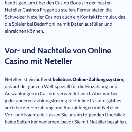
benötigen, um über den Casino Bonus in den besten
Neteller Casinos Fragen zu stellen. Ferner bieten die
Schweizer Neteller Casinos auch ein Kontaktformular, das
die Spieler bei Bedarf online mit Daten ausfüllen und
einreichen können.
Vor- und Nachteile von Online
Casino mit Neteller
Neteller ist ein äußerst
beliebtes Online-Zahlungssystem
,
das auf der ganzen Welt speziell für die Einzahlung und
Auszahlungen in Casinos verwendet wird. Aber wie bei
jeder anderen Zahlungslösung für Online Casinos gibt es
auch bei der Einzahlung und Auszahlungen mit Neteller
Vor- und Nachteile. Lassen Sie uns im folgenden Überblick
beide Seiten kennenlernen, bevor Sie mit Neteller bezahlen.