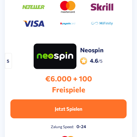
Neospin
4.6
5
/5
€6.000 + 100
Freispiele
Jetzt Spielen
0-24
Zalung Speed: