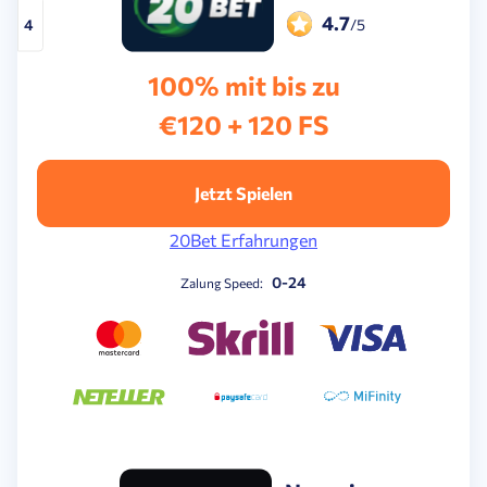
4.7
4
/5
100% mit bis zu
€120 + 120 FS
Jetzt Spielen
20Bet Erfahrungen
0-24
Zalung Speed: