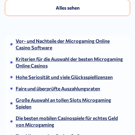
Alles sehen
Vor- und Nachteile der Microgaming Online
Casino Software
Kriterien für die Auswahl der besten Microgaming
Online Casinos
Hohe Seriosität und viele Glücksspiellizenzen
Faire und überprüfte Auszahlungsraten
Große Auswahl an tollen Slots Microgaming
Spielen
Die besten mobilen Casinospiele für echtes Geld
von Microgaming