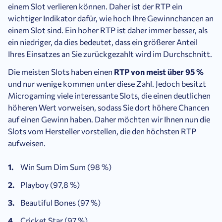
einem Slot verlieren können. Daher ist der RTP ein
wichtiger Indikator dafür, wie hoch Ihre Gewinnchancen an
einem Slot sind. Ein hoher RTP ist daher immer besser, als
ein niedriger, da dies bedeutet, dass ein größerer Anteil
Ihres Einsatzes an Sie zurückgezahlt wird im Durchschnitt.
Die meisten Slots haben einen
RTP von meist über 95 %
und nur wenige kommen unter diese Zahl. Jedoch besitzt
Microgaming viele interessante Slots, die einen deutlichen
höheren Wert vorweisen, sodass Sie dort höhere Chancen
auf einen Gewinn haben. Daher möchten wir Ihnen nun die
Slots vom Hersteller vorstellen, die den höchsten RTP
aufweisen.
Win Sum Dim Sum (98 %)
Playboy (97,8 %)
Beautiful Bones (97 %)
Cricket Star (97 %)