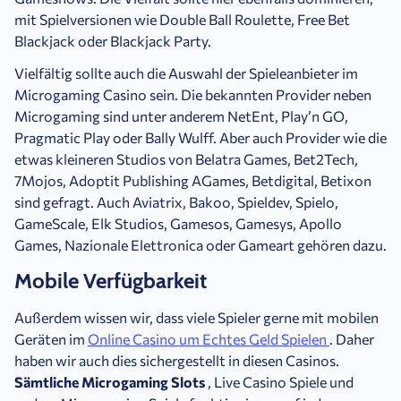
mit Spielversionen wie Double Ball Roulette, Free Bet
Blackjack oder Blackjack Party.
Vielfältig sollte auch die Auswahl der Spieleanbieter im
Microgaming Casino sein. Die bekannten Provider neben
Microgaming sind unter anderem NetEnt, Play’n GO,
Pragmatic Play oder Bally Wulff. Aber auch Provider wie die
etwas kleineren Studios von Belatra Games, Bet2Tech,
7Mojos, Adoptit Publishing AGames, Betdigital, Betixon
sind gefragt. Auch Aviatrix, Bakoo, Spieldev, Spielo,
GameScale, Elk Studios, Gamesos, Gamesys, Apollo
Games, Nazionale Elettronica oder Gameart gehören dazu.
Mobile Verfügbarkeit
Außerdem wissen wir, dass viele Spieler gerne mit mobilen
Geräten im
Online Casino um Echtes Geld Spielen
. Daher
haben wir auch dies sichergestellt in diesen Casinos.
Sämtliche Microgaming Slots
, Live Casino Spiele und