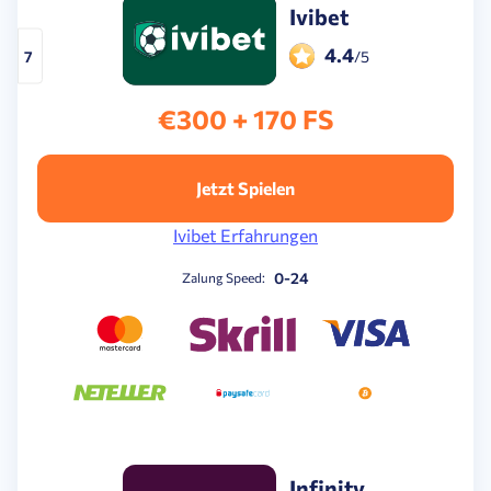
Ivibet
4.4
7
/5
€300 + 170 FS
Jetzt Spielen
Ivibet Erfahrungen
0-24
Zalung Speed:
Infinity