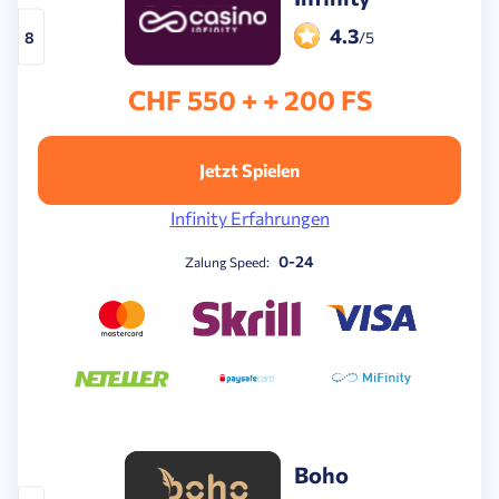
4.3
8
/5
CHF 550 + + 200 FS
Jetzt Spielen
Infinity Erfahrungen
0-24
Zalung Speed:
Boho