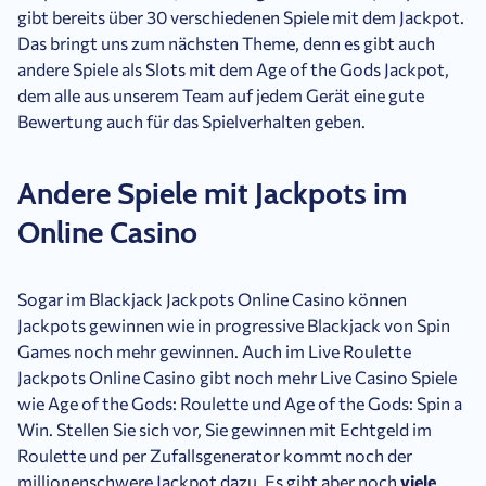
gibt bereits über 30 verschiedenen Spiele mit dem Jackpot.
Das bringt uns zum nächsten Theme, denn es gibt auch
andere Spiele als Slots mit dem Age of the Gods Jackpot,
dem alle aus unserem Team auf jedem Gerät eine gute
Bewertung auch für das Spielverhalten geben.
Andere Spiele mit Jackpots im
Online Casino
Sogar im Blackjack Jackpots Online Casino können
Jackpots gewinnen wie in progressive Blackjack von Spin
Games noch mehr gewinnen. Auch im Live Roulette
Jackpots Online Casino gibt noch mehr Live Casino Spiele
wie Age of the Gods: Roulette und Age of the Gods: Spin a
Win. Stellen Sie sich vor, Sie gewinnen mit Echtgeld im
Roulette und per Zufallsgenerator kommt noch der
millionenschwere Jackpot dazu. Es gibt aber noch
viele