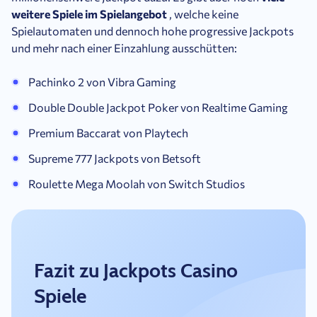
weitere Spiele im Spielangebot
, welche keine
Spielautomaten und dennoch hohe progressive Jackpots
und mehr nach einer Einzahlung ausschütten:
Pachinko 2 von Vibra Gaming
Double Double Jackpot Poker von Realtime Gaming
Premium Baccarat von Playtech
Supreme 777 Jackpots von Betsoft
Roulette Mega Moolah von Switch Studios
Fazit zu Jackpots Casino
Spiele