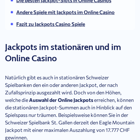
Die besten Jackpot-Slots in Online Casinos
Andere Spiele mit Jackpots im Online Casino
Fazit zu Jackpots Casino Spiele
Jackpots im stationären und im
Online Casino
Natürlich gibt es auch in stationären Schweizer
Spielbanken den ein oder anderen Jackpot, der nach
Zufallsprinzip ausgezahlt wird. Doch von den Höhen,
welche die
Auswahl der Online Jackpots
erreichen, können
die stationären Jackpot-Summen auch in Hinblick auf den
Spielspass nur träumen. Beispielsweise können Sie in der
Schweizer Spielbank St. Gallen derzeit den Eagle Mountain
Jackpot mit einer maximalen Auszahlung von 17.777 CHF
gewinnen.