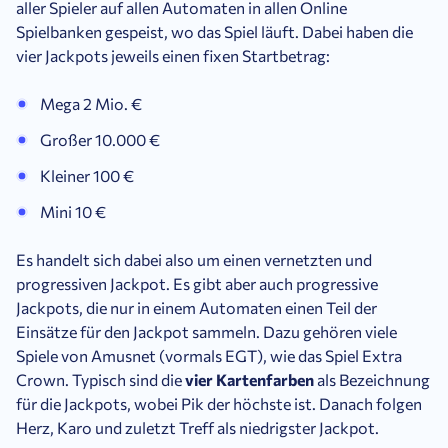
aller Spieler auf allen Automaten in allen Online
Spielbanken gespeist, wo das Spiel läuft. Dabei haben die
vier Jackpots jeweils einen fixen Startbetrag:
Mega 2 Mio. €
Großer 10.000 €
Kleiner 100 €
Mini 10 €
Es handelt sich dabei also um einen vernetzten und
progressiven Jackpot. Es gibt aber auch progressive
Jackpots, die nur in einem Automaten einen Teil der
Einsätze für den Jackpot sammeln. Dazu gehören viele
Spiele von Amusnet (vormals EGT), wie das Spiel Extra
Crown. Typisch sind die
vier Kartenfarben
als Bezeichnung
für die Jackpots, wobei Pik der höchste ist. Danach folgen
Herz, Karo und zuletzt Treff als niedrigster Jackpot.