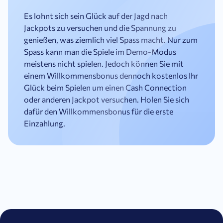
Es lohnt sich sein Glück auf der Jagd nach
Jackpots zu versuchen und die Spannung zu
genießen, was ziemlich viel Spass macht. Nur zum
Spass kann man die Spiele im Demo-Modus
meistens nicht spielen. Jedoch können Sie mit
einem Willkommensbonus dennoch kostenlos Ihr
Glück beim Spielen um einen Cash Connection
oder anderen Jackpot versuchen. Holen Sie sich
dafür den Willkommensbonus für die erste
Einzahlung.