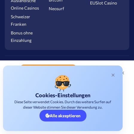
Auslandische
EUSlot Casino
Online Casinos
Neosurf
Schweizer
Franken
Bonus ohne
Einzahlung
Winshark
4.2
/5
Folge uns:
Cookies-Einstellungen
Diese Seite verwendet Cookies. Durch das weitere Surfen auf
2500 + 300 € freispiele
dieser Website stimmen Sie dieser Verwendung zu.
Alle akzeptieren
SIE SIND IN
Jetzt Spielen
SICHEREN
HÄNDEN: