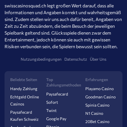
swisscasinosquad.ch legt großen Wert darauf, dass alle
Informationen und Angaben korrekt und wahrheitsgemäß
sind. Zudem stellen wir uns auch dafür bereit, Angaben von
Zeit zu Zeit abzuändern, die beim Besuch der jeweiligen
Spielbank geltend sind. Glücksspiele dienen zwar dem
Entertainment, jedoch können sie auch mit gewissen
Risiken verbunden sein, die Spielern bewusst sein sollten.
Nutzungsbedingungen
Datenschutz
Über Uns
Beliebte Seiten
Top
Erfahrungen
Zahlungsmethoden
Handy Zahlung
Playamo Casino
Paysafecard
Echtgeld Online
Goodman Casino
Sofort
Casinos
Spinia Casino
Twint
Paysafecard
N1 Casino
Google Pay
Kaufen Schweiz
20Bet Casino
Bitcoin