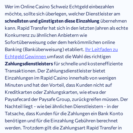
Wer im Online Casino Schweiz Echtgeld einbezahlen
möchte, sollte sich überlegen, welcher Dienstleister am
schnellsten und günstigsten diese Einzahlung
übernehmen
kann. Rapid Transfer hat sich in den letzten Jahren als echte
Konkurrenz zu ähnlichen Anbietern wie
Sofortüberweisung oder dem herkömmlichen online
Banking (Banküberweisung) etabliert.
Ihr Leitfaden zu
Echtgeld Gewinnen
umfasst die Wahl des richtigen
Zahlungsdienstleisters
für schnelle und kosteneffiziente
Transaktionen. Der Zahlungsdienstleister bietet
Einzahlungen im Rapid Casino innerhalb von wenigen
Minuten und hat den Vorteil, dass Kunden nicht auf
Kreditkarten oder Zahlungskarten, wie etwa der
Paysafecard der Paysafe Group, zurückgreifen müssen. Der
Nachteil liegt - wie bei ähnlichen Dienstleistern - in der
Tatsache, dass Kunden für die Zahlungen ein Bank Konto
benötigen und für die Einzahlung Gebühren berechnet
werden. Trotzdem gilt die Zahlungsart Rapid Transfer in