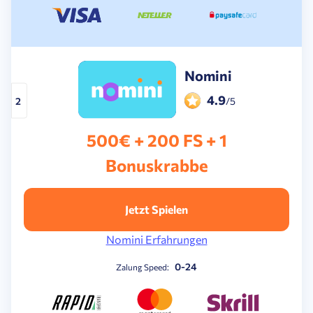
Nomini
4.9
2
/5
500€ + 200 FS + 1
Bonuskrabbe
Jetzt Spielen
Nomini Erfahrungen
0-24
Zalung Speed: