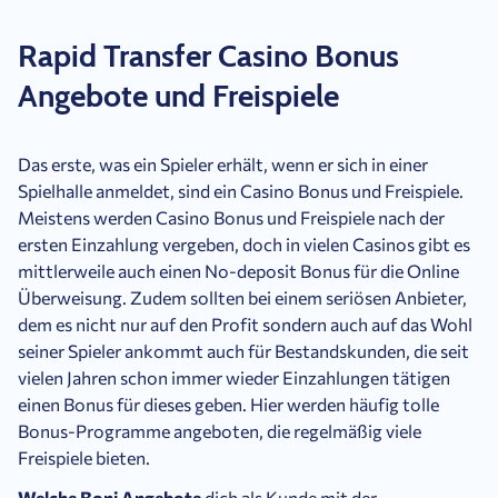
Rapid Transfer Casino Bonus
Angebote und Freispiele
Das erste, was ein Spieler erhält, wenn er sich in einer
Spielhalle anmeldet, sind ein Casino Bonus und Freispiele.
Meistens werden Casino Bonus und Freispiele nach der
ersten Einzahlung vergeben, doch in vielen Casinos gibt es
mittlerweile auch einen No-deposit Bonus für die Online
Überweisung. Zudem sollten bei einem seriösen Anbieter,
dem es nicht nur auf den Profit sondern auch auf das Wohl
seiner Spieler ankommt auch für Bestandskunden, die seit
vielen Jahren schon immer wieder Einzahlungen tätigen
einen Bonus für dieses geben. Hier werden häufig tolle
Bonus-Programme angeboten, die regelmäßig viele
Freispiele bieten.
Welche Boni Angebote
dich als Kunde mit der