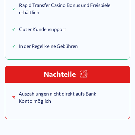
Rapid Transfer Casino Bonus und Freispiele
erhältlich
Guter Kundensupport
In der Regel keine Gebühren
Nachteile
Auszahlungen nicht direkt aufs Bank
Konto möglich