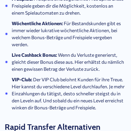
Freispiele geben dir die Möglichkeit, kostenlos an
einem Spielautomaten zu drehen.
Wöchentliche Aktionen:
Für Bestandskunden gibt es
immer wieder lukrative wöchentliche Aktionen, bei
welchem Bonus-Beträge und Freispiele vergeben
werden.
Live Cashback Bonus:
Wenn du Verluste generierst,
gleicht dieser Bonus diese aus. Hier erhältst du nämlich
einen gewissen Betrag der Verluste zurück.
VIP-Club:
Der VIP Club belohnt Kunden für ihre Treue.
Hier kannst du verschiedene Level durchlaufen. Je mehr
Einzahlungen du tätigst, desto schneller steigst du in
den Leveln auf. Und sobald du ein neues Level erreichst
winken dir Bonus-Beträge und Freispiele.
Rapid Transfer Alternativen