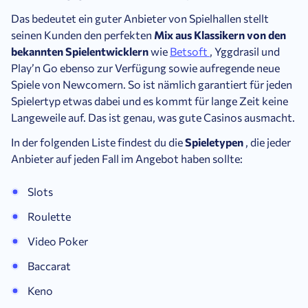
Das bedeutet ein guter Anbieter von Spielhallen stellt
seinen Kunden den perfekten
Mix aus Klassikern von den
bekannten Spielentwicklern
wie
Betsoft
, Yggdrasil und
Play’n Go ebenso zur Verfügung sowie aufregende neue
Spiele von Newcomern. So ist nämlich garantiert für jeden
Spielertyp etwas dabei und es kommt für lange Zeit keine
Langeweile auf. Das ist genau, was gute Casinos ausmacht.
In der folgenden Liste findest du die
Spieletypen
, die jeder
Anbieter auf jeden Fall im Angebot haben sollte:
Slots
Roulette
Video Poker
Baccarat
Keno