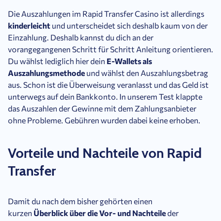
Die Auszahlungen im Rapid Transfer Casino ist allerdings
kinderleicht
und unterscheidet sich deshalb kaum von der
Einzahlung. Deshalb kannst du dich an der
vorangegangenen Schritt für Schritt Anleitung orientieren.
Du wählst lediglich hier dein
E-Wallets als
Auszahlungsmethode
und wählst den Auszahlungsbetrag
aus. Schon ist die Überweisung veranlasst und das Geld ist
unterwegs auf dein Bankkonto. In unserem Test klappte
das Auszahlen der Gewinne mit dem Zahlungsanbieter
ohne Probleme. Gebühren wurden dabei keine erhoben.
Vorteile und Nachteile von Rapid
Transfer
Damit du nach dem bisher gehörten einen
kurzen
Überblick über die Vor- und Nachteile
der