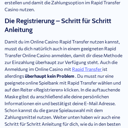
erstellen und damit die Zahlungsoption im Rapid Transfer
Casino nutzen.
Die Registrierung – Schritt für Schritt
Anleitung
Damit du im Online Casino Rapid Transfer nutzen kannst,
musst du dich natürlich auch in einem geeigneten Rapid
Transfer Online Casino anmelden, damit dir diese Methode
zur Einzahlung überhaupt zur Verfügung steht. Auch die
Anmeldung im Online Casino mit
Rapid Transfer
ist
allerdings
überhaupt kein Problem
. Du musst nur eine
geeignete online Spielbank mit Rapid Transfer wählen und
auf den Reiter «Registrieren» klicken. In die auftauchende
Maske gibst du anschließend alle deine persönlichen
Informationen ein und bestätigst deine E-Mail Adresse.
Schon kannst du die ganze Spielauswahl mit dem
Zahlungsmittel nutzen. Weiter unten haben wir auch eine
Schritt für Schritt Anleitung für dich, wie du in den besten