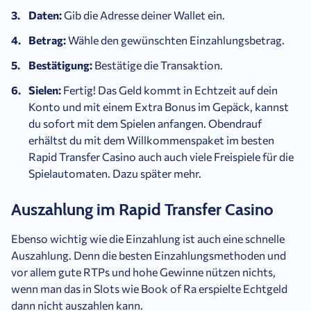
Daten:
Gib die Adresse deiner Wallet ein.
Betrag:
Wähle den gewünschten Einzahlungsbetrag.
Bestätigung:
Bestätige die Transaktion.
Sielen:
Fertig! Das Geld kommt in Echtzeit auf dein
Konto und mit einem Extra Bonus im Gepäck, kannst
du sofort mit dem Spielen anfangen. Obendrauf
erhältst du mit dem Willkommenspaket im besten
Rapid Transfer Casino auch auch viele Freispiele für die
Spielautomaten. Dazu später mehr.
Auszahlung im Rapid Transfer Casino
Ebenso wichtig wie die Einzahlung ist auch eine schnelle
Auszahlung. Denn die besten Einzahlungsmethoden und
vor allem gute RTPs und hohe Gewinne nützen nichts,
wenn man das in Slots wie Book of Ra erspielte Echtgeld
dann nicht auszahlen kann.