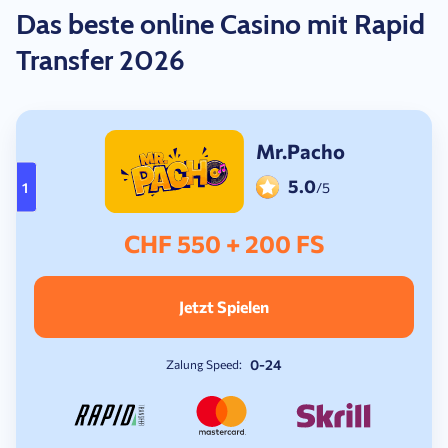
Das beste online Casino mit Rapid
Transfer 2026
Mr.Pacho
5.0
1
/5
CHF 550 + 200 FS
Jetzt Spielen
0-24
Zalung Speed: