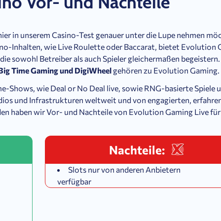
no Vor- und Nachteile
r hier in unserem Casino-Test genauer unter die Lupe nehmen mö
no-Inhalten, wie Live Roulette oder Baccarat, bietet Evolution
 die sowohl Betreiber als auch Spieler gleichermaßen begeistern
, Big Time Gaming und DigiWheel
gehören zu Evolution Gaming.
e-Shows, wie Deal or No Deal live, sowie RNG-basierte Spiele 
dios und Infrastrukturen weltweit und von engagierten, erfahre
den haben wir Vor- und Nachteile von Evolution Gaming Live für
Nachteile:
Slots nur von anderen Anbietern
verfügbar