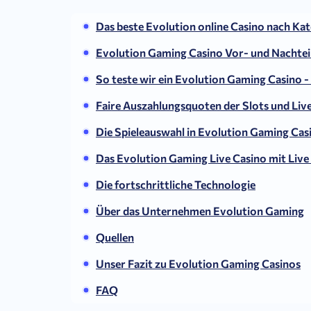
Das beste Evolution online Casino nach Ka
Evolution Gaming Casino Vor- und Nachtei
So teste wir ein Evolution Gaming Casino -
Faire Auszahlungsquoten der Slots und Live
Die Spieleauswahl in Evolution Gaming Cas
Das Evolution Gaming Live Casino mit Liv
Die fortschrittliche Technologie
Über das Unternehmen Evolution Gaming
Quellen
Unser Fazit zu Evolution Gaming Casinos
FAQ