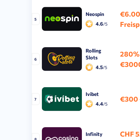
€6.00
Neospin
5
Freisp
4.6
/5
Rolling
280%
Slots
6
€3000
4.5
/5
Ivibet
€300 
7
4.4
/5
CHF 5
Infinity
8