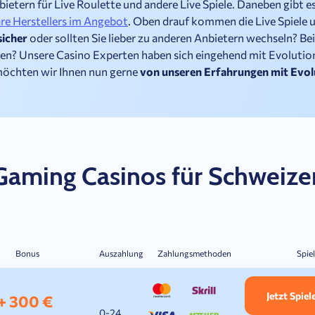
ietern für Live Roulette und andere Live Spiele. Daneben gibt 
re Herstellers im Angebot
. Oben drauf kommen die Live Spiele u
sicher
oder sollten Sie lieber zu anderen Anbietern wechseln? Be
ten? Unsere Casino Experten haben sich eingehend mit Evolution
möchten wir Ihnen nun gerne
von unseren Erfahrungen mit Evol
Gaming Casinos für Schweize
Bonus
Auszahlung
Zahlungsmethoden
Spie
Jetzt Spiel
+ 300 €
0-24