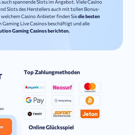
es auch spannende Slots im Angebot. Viele Casino
nd Slots des Herstellers auch mit tollen Bonus-
i welchem Casino Anbieter finden Sie
die besten
 Gaming Live Casinos beschäftigt und alle
ution Gaming Casinos berichten.
r
Top Zahlungmethoden
len
Online Glücksspiel
en