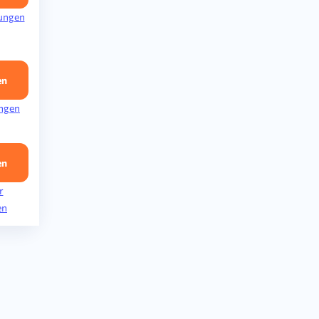
rungen
en
ngen
en
r
en