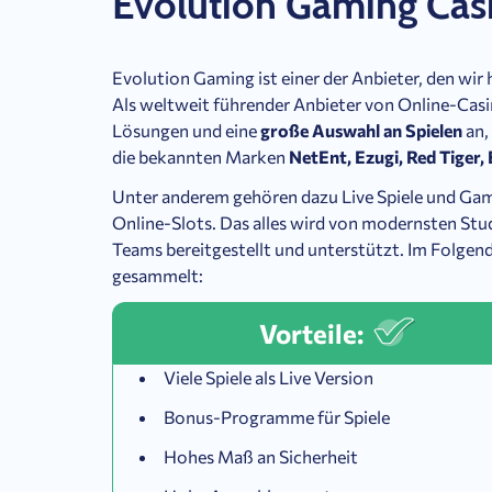
Evolution Gaming Casi
Evolution Gaming ist einer der Anbieter, den wi
Als weltweit führender Anbieter von Online-Casi
Lösungen und eine
große Auswahl an Spielen
an,
die bekannten Marken
NetEnt, Ezugi, Red Tiger
Unter anderem gehören dazu Live Spiele und Gam
Online-Slots. Das alles wird von modernsten Stu
Teams bereitgestellt und unterstützt. Im Folgen
gesammelt:
Vorteile:
Viele Spiele als Live Version
Bonus-Programme für Spiele
Hohes Maß an Sicherheit