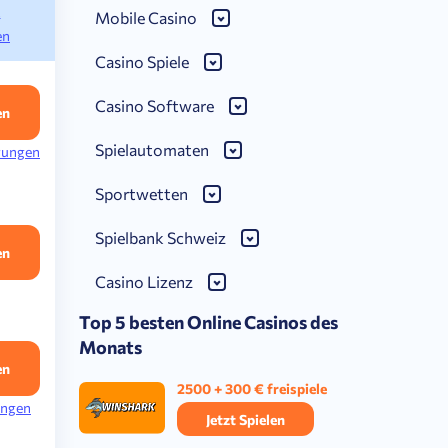
k
Mobile Casino
en
Casino Spiele
Casino Software
en
Spielautomaten
rungen
Sportwetten
Spielbank Schweiz
en
Casino Lizenz
Top 5 besten Online Casinos des
Monats
en
2500 + 300 € freispiele
ungen
Jetzt Spielen