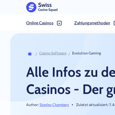
Online Casinos
Zahlungsmethoden
Casino Software
Evolution Gaming
Alle Infos zu 
Casinos - Der g
Author:
Stanley Chambers
Zuletzt aktualisiert:
7. 