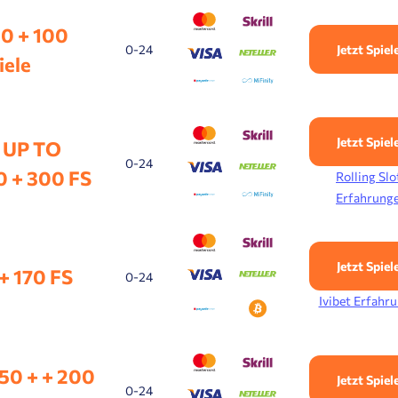
0 + 100
0-24
Jetzt Spiel
iele
Jetzt Spiel
 UP TO
0-24
 + 300 FS
Rolling Slo
Erfahrung
Jetzt Spiel
+ 170 FS
0-24
Ivibet Erfahr
50 + + 200
Jetzt Spiel
0-24