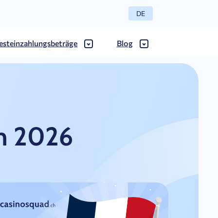
DE
esteinzahlungsbeträge
Blog
ch 2026