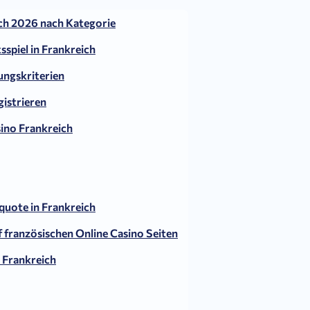
ich 2026 nach Kategorie
spiel in Frankreich
ungskriterien
gistrieren
sino Frankreich
quote in Frankreich
f französischen Online Casino Seiten
 Frankreich