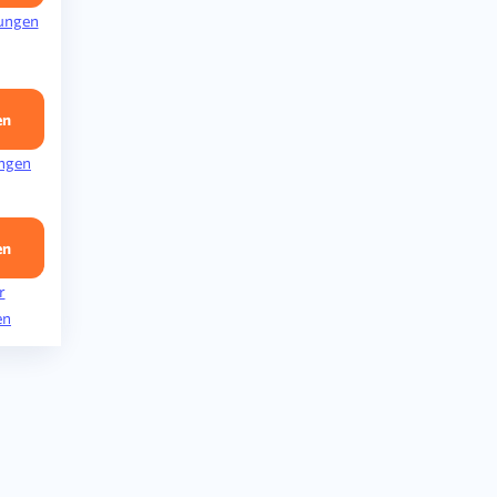
rungen
en
ngen
en
r
en