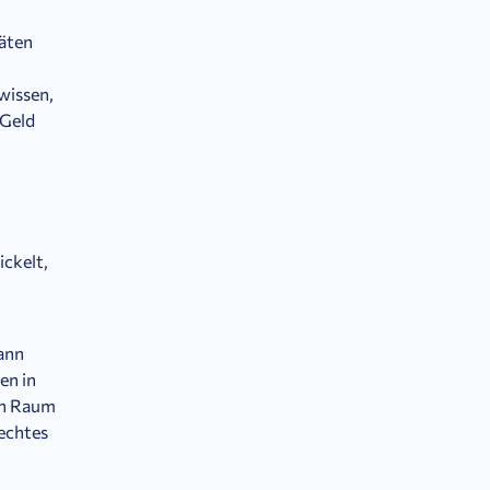
täten
 wissen,
 Geld
ckelt,
dann
en in
ien Raum
 echtes