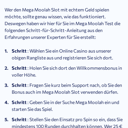
Wer den Mega Moolah Slot mit echtem Geld spielen
möchte, sollte genau wissen, wie das funktioniert.
Deswegen haben wir hier für Sie im Mega Moolah Test die
folgenden Schritt-für-Schritt-Anleitung aus den
Erfahrungen unserer Experten für Sie erstellt:
Schritt
: Wählen Sie ein Online Casino aus unserer
obigen Rangliste aus und registrieren Sie sich dort.
Schritt
: Holen Sie sich dort den Willkommensbonus in
voller Höhe.
Schritt
: Fragen Sie kurz beim Support nach, ob Sie den
Bonus auch im Mega Moolah Slot verwenden dürfen.
Schritt
: Geben Sie in der Suche Mega Moolah ein und
starten Sie das Spiel.
Schritt
: Stellen Sie den Einsatz pro Spin so ein, dass Sie
mindestens 100 Runden durchhalten können. Wer 25 €