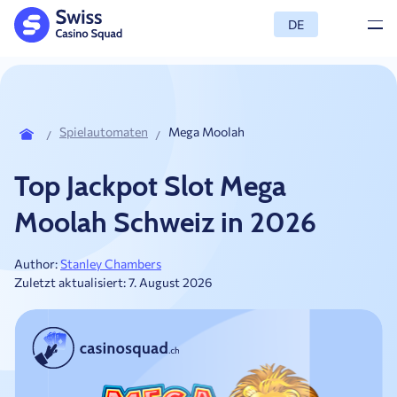
DE
Spielautomaten
Mega Moolah
Top Jackpot Slot Mega
Moolah Schweiz in 2026
Author:
Stanley Chambers
Zuletzt aktualisiert:
7. August 2026