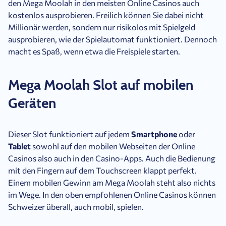
den Mega Moolah in den meisten Online Casinos auch
kostenlos ausprobieren. Freilich können Sie dabei nicht
Millionär werden, sondern nur risikolos mit Spielgeld
ausprobieren, wie der Spielautomat funktioniert. Dennoch
macht es Spaß, wenn etwa die Freispiele starten.
Mega Moolah Slot auf mobilen
Geräten
Dieser Slot funktioniert auf jedem
Smartphone
oder
Tablet
sowohl auf den mobilen Webseiten der Online
Casinos also auch in den Casino-Apps. Auch die Bedienung
mit den Fingern auf dem Touchscreen klappt perfekt.
Einem mobilen Gewinn am Mega Moolah steht also nichts
im Wege. In den oben empfohlenen Online Casinos können
Schweizer überall, auch mobil, spielen.