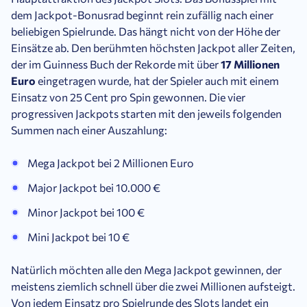
dem Jackpot-Bonusrad beginnt rein zufällig nach einer
beliebigen Spielrunde. Das hängt nicht von der Höhe der
Einsätze ab. Den berühmten höchsten Jackpot aller Zeiten,
der im Guinness Buch der Rekorde mit über
17 Millionen
Euro
eingetragen wurde, hat der Spieler auch mit einem
Einsatz von 25 Cent pro Spin gewonnen. Die vier
progressiven Jackpots starten mit den jeweils folgenden
Summen nach einer Auszahlung:
Mega Jackpot bei 2 Millionen Euro
Major Jackpot bei 10.000 €
Minor Jackpot bei 100 €
Mini Jackpot bei 10 €
Natürlich möchten alle den Mega Jackpot gewinnen, der
meistens ziemlich schnell über die zwei Millionen aufsteigt.
Von jedem Einsatz pro Spielrunde des Slots landet ein