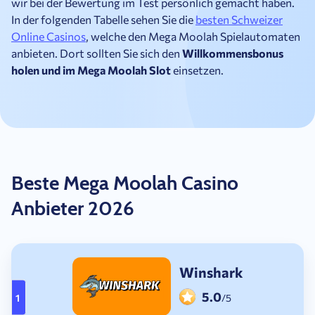
wir bei der Bewertung im Test persönlich gemacht haben.
In der folgenden Tabelle sehen Sie die
besten Schweizer
Online Casinos
, welche den Mega Moolah Spielautomaten
anbieten. Dort sollten Sie sich den
Willkommensbonus
holen und im Mega Moolah Slot
einsetzen.
Beste Mega Moolah Casino
Anbieter 2026
Winshark
5.0
1
/5