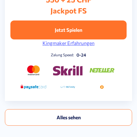
Jackpot FS
Jetzt Spielen
Kingmaker Erfahrungen
0-24
Zalung Speed:
Alles sehen