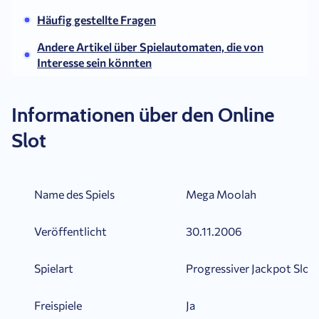
Häufig gestellte Fragen
Andere Artikel über Spielautomaten, die von
Interesse sein könnten
Informationen über den Online
Slot
Name des Spiels
Mega Moolah
Veröffentlicht
30.11.2006
Spielart
Progressiver Jackpot Slot
Freispiele
Ja