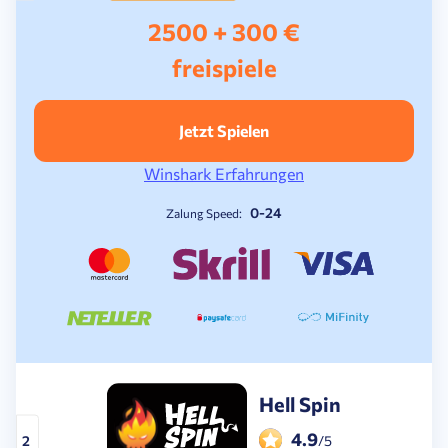
2500 + 300 €
freispiele
Jetzt Spielen
Winshark Erfahrungen
0-24
Zalung Speed:
Hell Spin
4.9
2
/5