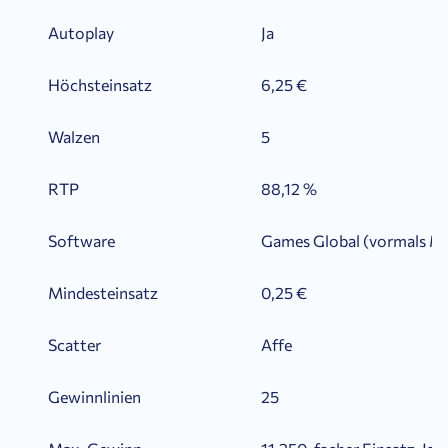
Autoplay
Ja
Höchsteinsatz
6,25 €
Walzen
5
RTP
88,12 %
Software
Games Global (vormals M
Mindesteinsatz
0,25 €
Scatter
Affe
Gewinnlinien
25