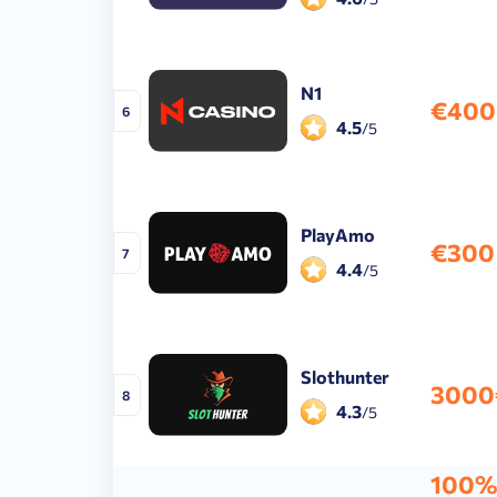
N1
€4000
6
4.5
/5
PlayAmo
€300 
7
4.4
/5
Slothunter
3000€
8
4.3
/5
100