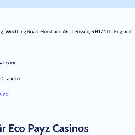
ng, Worthing Road, Horsham, West Sussex, RH12 1TL, England
yz.com
 30 Ländern
sino
ür Eco Payz Casinos