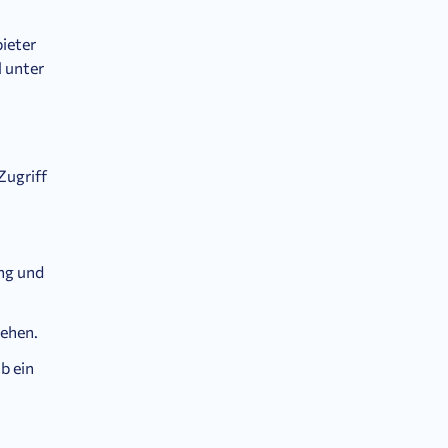
ieter
l unter
Zugriff
ung und
tehen.
b ein