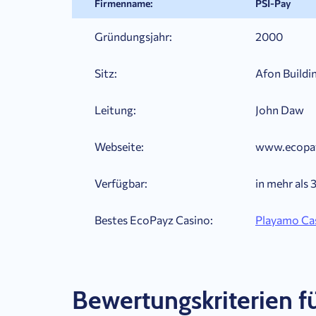
Firmenname:
PSI-Pay
Gründungsjahr:
2000
Sitz:
Afon Buildi
Leitung:
John Daw
Webseite:
www.ecopa
Verfügbar:
in mehr als
Bestes EcoPayz Casino:
Playamo Ca
Bewertungskriterien f