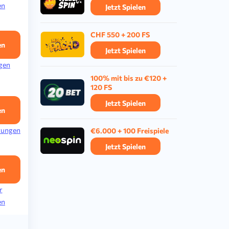
en
Jetzt Spielen
CHF 550 + 200 FS
en
Jetzt Spielen
gen
100% mit bis zu €120 +
120 FS
Jetzt Spielen
en
rungen
€6.000 + 100 Freispiele
Jetzt Spielen
en
r
en