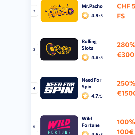
CHF 5
Mr.Pacho
2
FS
4.9
/5
Rolling
280%
Slots
3
€3000
4.8
/5
Need For
250% 
Spin
4
€1500
4.7
/5
Wild
100% 
Fortune
5
100€
4.6
/5