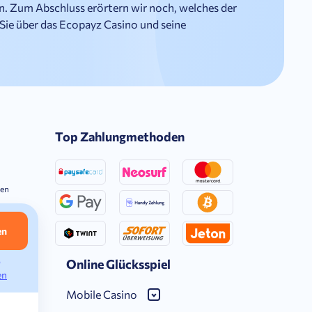
n. Zum Abschluss erörtern wir noch, welches der
 Sie über das Ecopayz Casino und seine
Top Zahlungmethoden
len
en
k
Online Glücksspiel
en
Mobile Casino