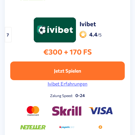
Ivibet
4.4
7
/5
€300 + 170 FS
Jetzt Spielen
Ivibet Erfahrungen
0-24
Zalung Speed: