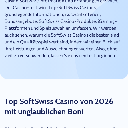
Casino Software information und Erfahrungen erzählen.
Der Casino-Test wird Top-SoftSwiss Casinos,
grundlegende Informationen, Auswahlkriterien,
Bonusangebote, SoftSwiss Casino-Produkte, iGaming-
Plattformen und Spielauswahlen umfassen. Wir werden
auch sehen, warum die SoftSwiss Casinos die besten sind
und ein Qualitätsspiel wert sind, indem wir einen Blick auf
ihre Leistungen und Auszeichnungen werfen. Also, ohne
Zeit zu verschwenden, lassen Sie uns den test beginnen.
Top SoftSwiss Casino von 2026
mit unglaublichen Boni