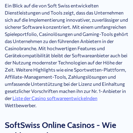
Ein Blick auf die von Soft Swiss entwickelten
Dienstleistungen und Tools zeigt, dass das Unternehmen
sich auf die Implementierung innovativer, zuverlässiger und
sicherer Software konzentriert. Mit einem umfangreichen
Spieleportfolio, Casinolösungen und Gaming-Tools gehört
das Unternehmen zu den führenden Anbietern in der
Casinobranche. Mit hochwertigen Features und
Gerätekompatibilität bleibt der Softwareanbieter auch bei
der Nutzung modernster Technologien auf der Höhe der
Zeit. Weitere Highlights wie eine Sportwetten-Plattform,
Affiliate-Management-Tools, Zahlungslösungen und
umfassende Unterstützung bei der Lizenz und Einhaltung
gesetzlicher Vorschriften machen ihn zur Nr. 1-Anbieter in
der
Liste der Casino softwareentwickelnden
Wettbewerber.
SoftSwiss Online Casinos - Wie