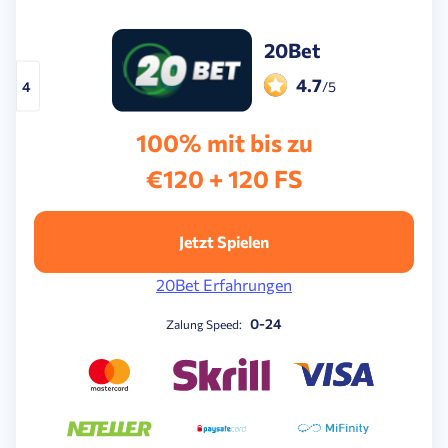
20Bet
4.7
4
/5
100% mit bis zu
€120 + 120 FS
Jetzt Spielen
20Bet Erfahrungen
0-24
Zalung Speed: