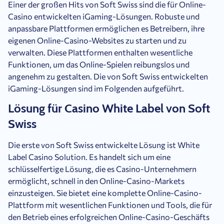
Einer der großen Hits von Soft Swiss sind die für Online-
Casino entwickelten iGaming-Lösungen. Robuste und
anpassbare Plattformen ermöglichen es Betreibern, ihre
eigenen Online-Casino-Websites zu starten und zu
verwalten. Diese Plattformen enthalten wesentliche
Funktionen, um das Online-Spielen reibungslos und
angenehm zu gestalten. Die von Soft Swiss entwickelten
iGaming-Lösungen sind im Folgenden aufgeführt.
Lösung für Casino White Label von Soft
Swiss
Die erste von Soft Swiss entwickelte Lösung ist White
Label Casino Solution. Es handelt sich um eine
schlüsselfertige Lösung, die es Casino-Unternehmern
ermöglicht, schnell in den Online-Casino-Markets
einzusteigen. Sie bietet eine komplette Online-Casino-
Plattform mit wesentlichen Funktionen und Tools, die für
den Betrieb eines erfolgreichen Online-Casino-Geschäfts