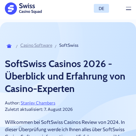
DE
Casino Software
SoftSwiss
SoftSwiss Casinos 2026 -
Überblick und Erfahrung von
Casino-Experten
Author:
Stanley Chambers
Zuletzt aktualisiert:
7. August 2026
Willkommen bei SoftSwiss Casinos Review von 2024. In
dieser Überprüfung werde ich Ihnen alles über SoftSwiss