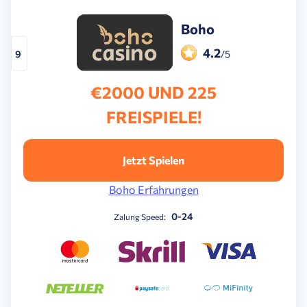
Boho
4.2
9
/5
€2000 UND 225
FREISPIELE!
Jetzt Spielen
Boho Erfahrungen
0-24
Zalung Speed: