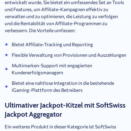
entwickelt wurde. Sie bietet ein umfassendes Set an Tools
und Features, um Affiliate-Kampagnen effektiv zu
verwalten und zu optimieren, die Leistung zu verfolgen
und die Rentabilität von Affiliate-Programmen zu
verbessern. Die Vorteile umfassen:
Bietet Affiliate-Tracking und Reporting
Flexible Verwaltung von Provisionen und Auszahlungen
Multimarken-Support mit engagierten
Kundenerfolgsmanagern
Bietet eine nahtlose Integration in die bestehende
iGaming-Plattform des Betreibers
Ultimativer Jackpot-Kitzel mit SoftSwiss
Jackpot Aggregator
Ein weiteres Produkt in dieser Kategorie ist SoftSwiss