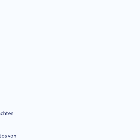
achten
tos von