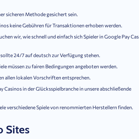
er sicheren Methode gesichert sein.
sinos keine Gebühren für Transaktionen erhoben werden.
chen wir, wie schnell und einfach sich Spieler in Google Pay Ca
 sollte 24/7 auf deutsch zur Verfügung stehen.
ele müssen zu fairen Bedingungen angeboten werden.
 allen lokalen Vorschriften entsprechen.
y Casinos in der Glücksspielbranche in unsere abschließende
viele verschiedene Spiele von renommierten Herstellern finden.
 Sites