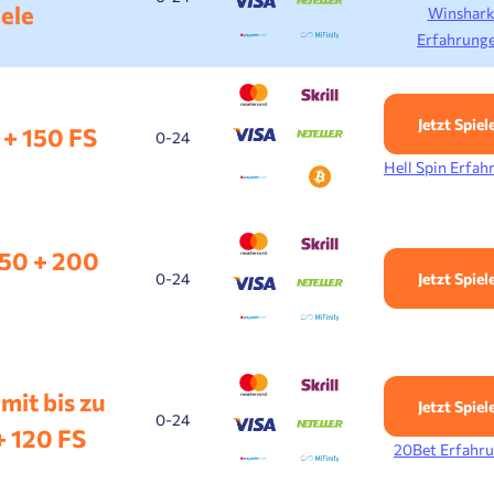
iele
Winshar
Erfahrung
Jetzt Spiel
 + 150 FS
0-24
Hell Spin Erfah
50 + 200
0-24
Jetzt Spiel
it bis zu
Jetzt Spiel
0-24
+ 120 FS
20Bet Erfahr