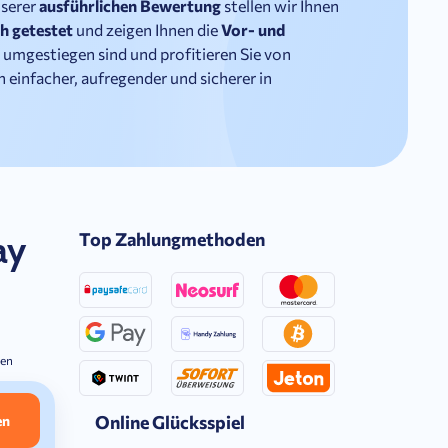
nserer
ausführlichen Bewertung
stellen wir Ihnen
h getestet
und zeigen Ihnen die
Vor- und
 umgestiegen sind und profitieren Sie von
h einfacher, aufregender und sicherer in
ay
Top Zahlungmethoden
len
Online Glücksspiel
en