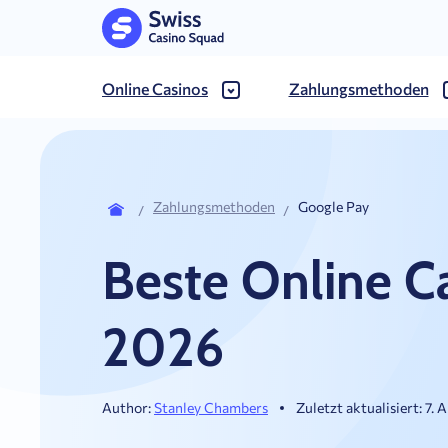
Online Casinos
Zahlungsmethoden
Zahlungsmethoden
Google Pay
Beste Online C
2026
Author:
Stanley Chambers
Zuletzt aktualisiert:
7. 