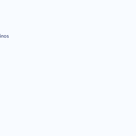
sinos