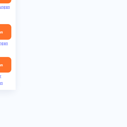
rungen
en
ngen
en
r
en