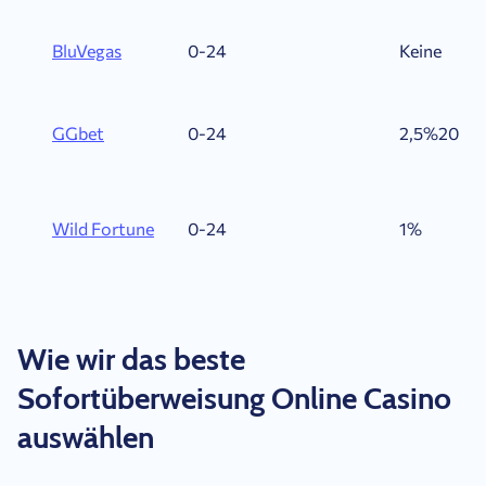
BluVegas
0-24
Keine
GGbet
0-24
2,5%20
Wild Fortune
0-24
1%
Wie wir das beste
Sofortüberweisung Online Casino
auswählen