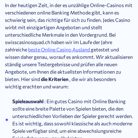
In der heutigen Zeit, in der es unzählige Online-Casinos mit
verschiedenen online Banking Methode gibt, kann es
schwierig sein, das richtige für sich zu finden. Jedes Casino
wirbt mit einzigartigen Angeboten und stellt
unterschiedliche Merkmale in den Vordergrund. Bei
swisscasinosquad.ch haben wir im Laufe der Jahre
zahlreiche
beste Online Casino Ausland
getestet und
wissen daher genau, worauf es ankommt. Wir aktualisieren
ständig unsere Testergebnisse und prüfen alle neuen
Angebote, um Ihnen die aktuellsten Informationen zu
bieten. Hier sind
die Kriterien
, die wir als besonders
wichtig erachten und warum:
Spieleauswahl
: Ein gutes Casino mit Online Banking
sollte eine breite Palette von Spielen bieten, die den
unterschiedlichen Vorlieben der Spieler gerecht werden.
Es ist wichtig, dass sowohl klassische als auch moderne
Spiele verfügbar sind, um eine abwechslungsreiche