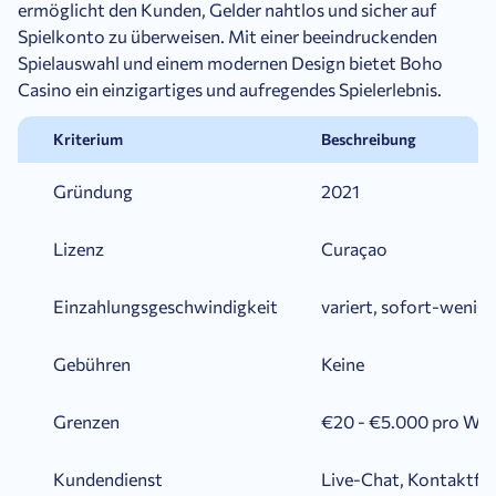
ermöglicht den Kunden, Gelder nahtlos und sicher auf
Spielkonto zu überweisen. Mit einer beeindruckenden
Spielauswahl und einem modernen Design bietet Boho
Casino ein einzigartiges und aufregendes Spielerlebnis.
Kriterium
Beschreibung
Gründung
2021
Lizenz
Curaçao
Einzahlungsgeschwindigkeit
variert, sofort-wenig
Gebühren
Keine
Grenzen
€20 - €5.000 pro Woc
Kundendienst
Live-Chat, Kontaktfor