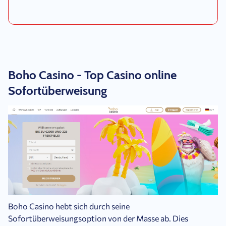
Boho Casino - Top Casino online
Sofortüberweisung
Boho Casino hebt sich durch seine
Sofortüberweisungsoption von der Masse ab. Dies