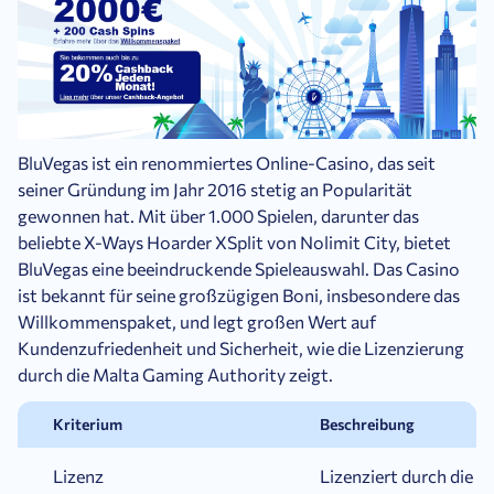
BluVegas ist ein renommiertes Online-Casino, das seit
seiner Gründung im Jahr 2016 stetig an Popularität
gewonnen hat. Mit über 1.000 Spielen, darunter das
beliebte X-Ways Hoarder XSplit von Nolimit City, bietet
BluVegas eine beeindruckende Spieleauswahl. Das Casino
ist bekannt für seine großzügigen Boni, insbesondere das
Willkommenspaket, und legt großen Wert auf
Kundenzufriedenheit und Sicherheit, wie die Lizenzierung
durch die Malta Gaming Authority zeigt.
Kriterium
Beschreibung
Lizenz
Lizenziert durch die 