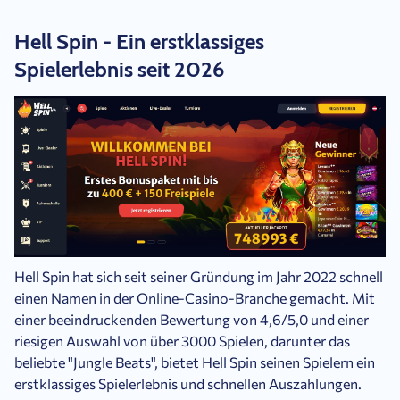
Hell Spin - Ein erstklassiges
Spielerlebnis seit 2026
Hell Spin hat sich seit seiner Gründung im Jahr 2022 schnell
einen Namen in der Online-Casino-Branche gemacht. Mit
einer beeindruckenden Bewertung von 4,6/5,0 und einer
riesigen Auswahl von über 3000 Spielen, darunter das
beliebte "Jungle Beats", bietet Hell Spin seinen Spielern ein
erstklassiges Spielerlebnis und schnellen Auszahlungen.