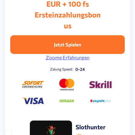
EUR + 100 fs
Ersteinzahlungsbon
us
Jetzt Spielen
Zoome Erfahrungen
0-24
Zalung Speed:
Slothunter