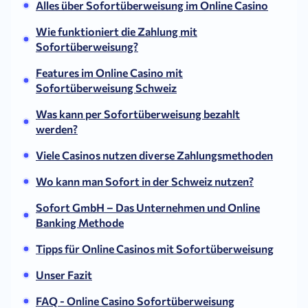
Alles über Sofortüberweisung im Online Casino
Wie funktioniert die Zahlung mit
Sofortüberweisung?
Features im Online Casino mit
Sofortüberweisung Schweiz
Was kann per Sofortüberweisung bezahlt
werden?
Viele Casinos nutzen diverse Zahlungsmethoden
Wo kann man Sofort in der Schweiz nutzen?
Sofort GmbH – Das Unternehmen und Online
Banking Methode
Tipps für Online Casinos mit Sofortüberweisung
Unser Fazit
FAQ - Online Casino Sofortüberweisung