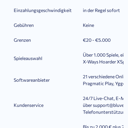
Einzahlungsgeschwindigkeit
in der Regel sofort
Gebühren
Keine
Grenzen
€20 - €5.000
Über 1.000 Spiele, eins
Spieleauswahl
X-Ways Hoarder XSplit
21 verschiedene Onlin
Softwareanbieter
Pragmatic Play, Yggdr
24/7 Live-Chat, E-Ma
Kundenservice
über
support@bluveg
Telefonunterstützung
Bis zu 2.000 € plus 20