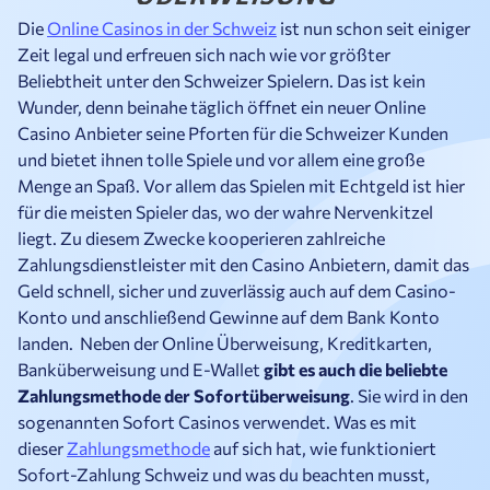
Die
Online Casinos in der Schweiz
ist nun schon seit einiger
Zeit legal und erfreuen sich nach wie vor größter
Beliebtheit unter den Schweizer Spielern. Das ist kein
Wunder, denn beinahe täglich öffnet ein neuer Online
Casino Anbieter seine Pforten für die Schweizer Kunden
und bietet ihnen tolle Spiele und vor allem eine große
Menge an Spaß. Vor allem das Spielen mit Echtgeld ist hier
für die meisten Spieler das, wo der wahre Nervenkitzel
liegt. Zu diesem Zwecke kooperieren zahlreiche
Zahlungsdienstleister mit den Casino Anbietern, damit das
Geld schnell, sicher und zuverlässig auch auf dem Casino-
Konto und anschließend Gewinne auf dem Bank Konto
landen. Neben der Online Überweisung, Kreditkarten,
Banküberweisung und E-Wallet
gibt es auch die beliebte
Zahlungsmethode der Sofortüberweisung
. Sie wird in den
sogenannten Sofort Casinos verwendet. Was es mit
dieser
Zahlungsmethode
auf sich hat, wie funktioniert
Sofort-Zahlung Schweiz und was du beachten musst,