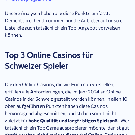
Unsere Analysen haben alle diese Punkte umfasst.
Dementsprechend kommen nur die Anbieter auf unsere
Liste, die auch tatsächlich ein Top-Angebot vorweisen
können.
Top 3 Online Casinos für
Schweizer Spieler
Die drei Online Casinos, die wir Euch nun vorstellen,
erfüllen alle Anforderungen, die im Jahr 2024 an Online
Casinos in der Schweiz gestellt werden können. In allen 10
oben aufgeführten Punkten haben diese Casinos
hervorragend abgeschnitten, und stehen somit nicht
zuletzt für
hohe Qualität und langfristigen Spielspaß
. Wer
tatsächlich ein Top Game ausprobieren möchte, der ist gut
damit beraten, sich für eines dieser drei Online-Casinos zu