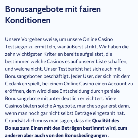
Bonusangebote mit fairen
Konditionen
Unsere Vorgehensweise, um unsere Online Casino
Testsieger zu ermitteln, war äußerst strikt. Wir haben die
zehn wichtigsten Kriterien bereits aufgelistet, die
bestimmen welche Casinos es auf unserer Liste schaffen,
und welche nicht. Unser Testbericht hat sich auch mit
Bonusangeboten beschäftigt. Jeder User, der sich mit dem
Gedanken spielt, bei einem Online Casino einen Account zu
eröffnen, dem wird diese Entscheidung durch geniale
Bonusangebote mitunter deutlich erleichtert. Viele
Casinos bieten solche Angebote, manche sogar erst dann,
wenn man noch gar nicht selbst Beträge eingezahlt hat.
Grundsätzlich muss man sagen, dass die
Qualität des
Bonus zum Einen mit den Beträgen bestimmt wird, zum
anderen aber auch von den Bonusbedingungen
.