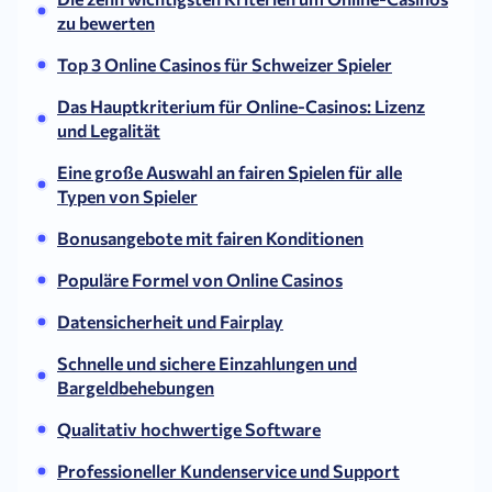
zu bewerten
Top 3 Online Casinos für Schweizer Spieler
Das Hauptkriterium für Online-Casinos: Lizenz
und Legalität
Eine große Auswahl an fairen Spielen für alle
Typen von Spieler
Bonusangebote mit fairen Konditionen
Populäre Formel von Online Casinos
Datensicherheit und Fairplay
Schnelle und sichere Einzahlungen und
Bargeldbehebungen
Qualitativ hochwertige Software
Professioneller Kundenservice und Support