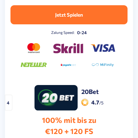
Jetzt Spielen
0-24
Zalung Speed:
20Bet
4.7
4
/5
100% mit bis zu
€120 + 120 FS