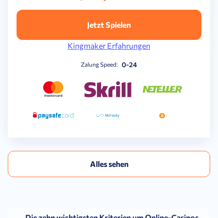
Jetzt Spielen
Kingmaker Erfahrungen
0-24
Zalung Speed:
Alles sehen
Die zehn wichtigsten Kriterien um Online-Casinos