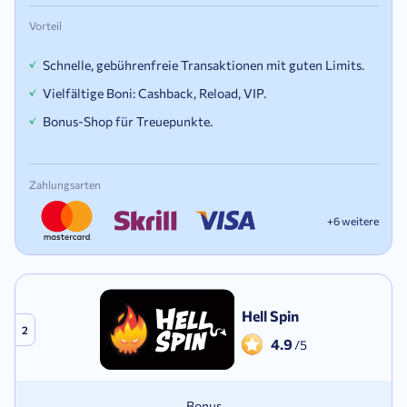
Vorteil
Schnelle, gebührenfreie Transaktionen mit guten Limits.
Vielfältige Boni: Cashback, Reload, VIP.
Bonus-Shop für Treuepunkte.
Zahlungsarten
+6 weitere
Hell Spin
2
4.9
/5
Bonus