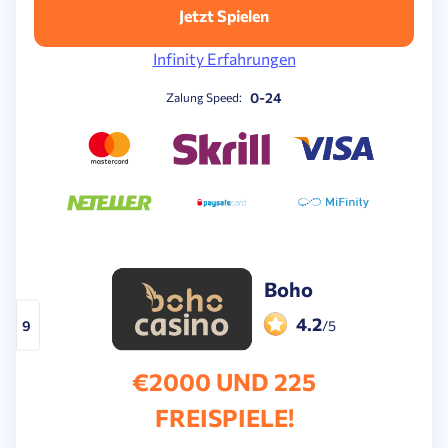
Jetzt Spielen
Infinity Erfahrungen
0-24
Zalung Speed:
Boho
4.2
9
/5
€2000 UND 225
FREISPIELE!