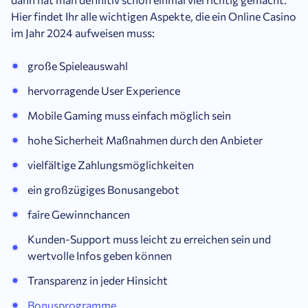
Hier findet Ihr alle wichtigen Aspekte, die ein Online Casino
im Jahr 2024 aufweisen muss:
große Spieleauswahl
hervorragende User Experience
Mobile Gaming muss einfach möglich sein
hohe Sicherheit Maßnahmen durch den Anbieter
vielfältige Zahlungsmöglichkeiten
ein großzügiges Bonusangebot
faire Gewinnchancen
Kunden-Support muss leicht zu erreichen sein und
wertvolle Infos geben können
Transparenz in jeder Hinsicht
Bonusprogramme