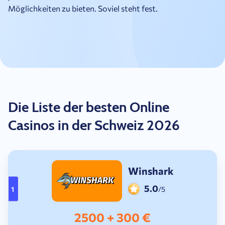
Möglichkeiten zu bieten. Soviel steht fest.
Die Liste der besten Online
Casinos in der Schweiz 2026
Winshark
5.0
1
/5
2500 + 300 €