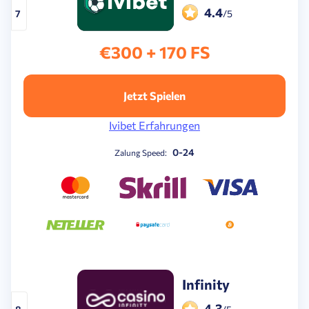
4.4
7
/5
€300 + 170 FS
Jetzt Spielen
Ivibet Erfahrungen
0-24
Zalung Speed:
Infinity
4.3