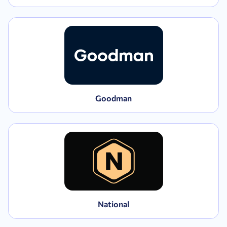
Goodman
National