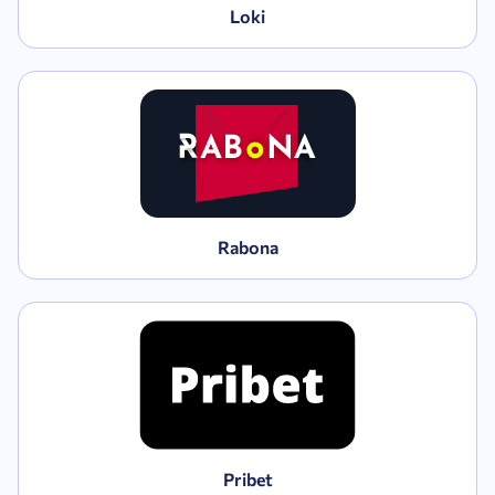
Loki
Rabona
Pribet