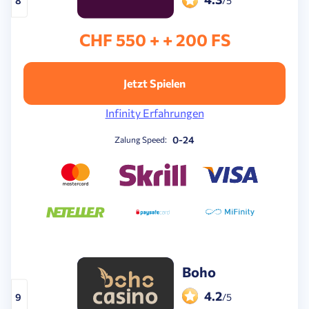
8
/5
CHF 550 + + 200 FS
Jetzt Spielen
Infinity Erfahrungen
0-24
Zalung Speed:
Boho
4.2
9
/5