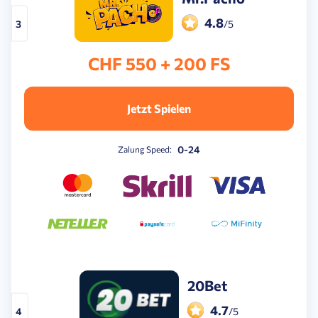
4.8
3
/5
CHF 550 + 200 FS
Jetzt Spielen
0-24
Zalung Speed:
20Bet
4.7
4
/5