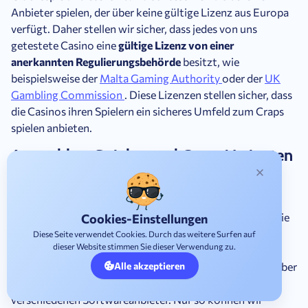
Anbieter spielen, der über keine gültige Lizenz aus Europa
verfügt. Daher stellen wir sicher, dass jedes von uns
getestete Casino eine
gültige Lizenz von einer
anerkannten Regulierungsbehörde
besitzt, wie
beispielsweise der
Malta Gaming Authority
oder der
UK
Gambling Commission
. Diese Lizenzen stellen sicher, dass
die Casinos ihren Spielern ein sicheres Umfeld zum Craps
spielen anbieten.
Auswahl an Spielen und Craps Varianten
Eine gute Auswahl an Spielen ist entscheidend für ein
erstklassiges Erlebnis beim Craps spielen. Besonders
wichtig ist uns dabei die
Auswahl an Craps-Varianten
, die
Cookies-Einstellungen
von klassischen Versionen bis hin zu modernen
Diese Seite verwendet Cookies. Durch das weitere Surfen auf
dieser Website stimmen Sie dieser Verwendung zu.
Abwandlungen mit einzigartigen Regeln und Bonus-
Angeboten reichen kann. Qualität steht jedoch immer über
Alle akzeptieren
Quantität: Daher überprüfen wir auch stets die
verschiedenen Softwareanbieter. Nur so können wir