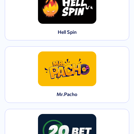
Hell Spin
Mr.Pacho