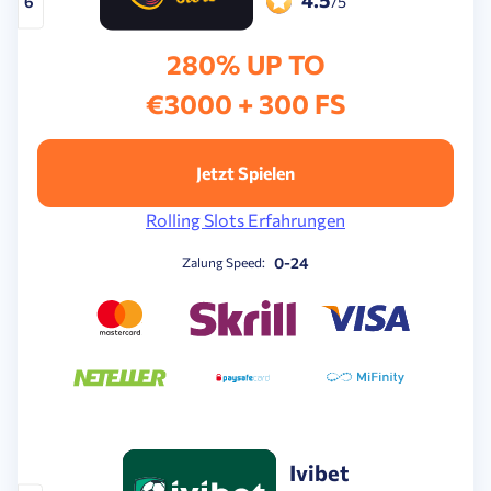
4.5
6
/5
280% UP TO
€3000 + 300 FS
Jetzt Spielen
Rolling Slots Erfahrungen
0-24
Zalung Speed:
Ivibet