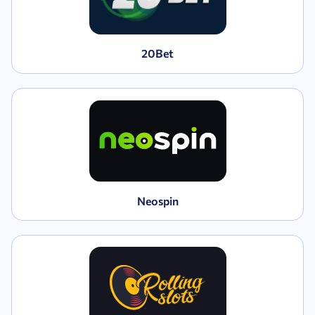
20Bet
Neospin