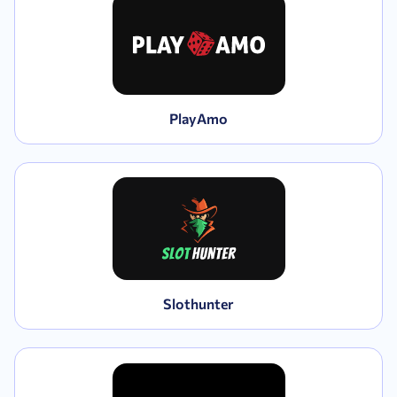
PlayAmo
Slothunter